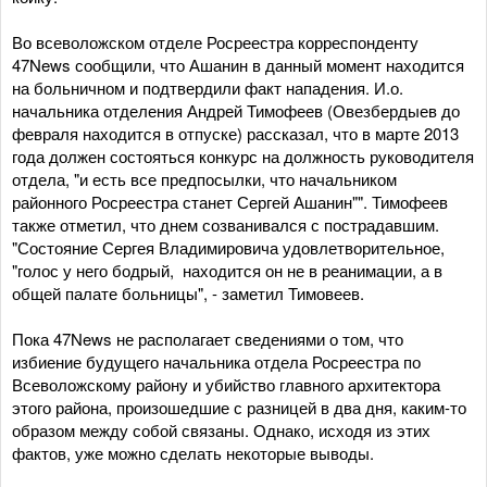
Во всеволожском отделе Росреестра корреспонденту
47News сообщили, что Ашанин в данный момент находится
на больничном и подтвердили факт нападения. И.о.
начальника отделения Андрей Тимофеев (Овезбердыев до
февраля находится в отпуске) рассказал, что в марте 2013
года должен состояться конкурс на должность руководителя
отдела, "и есть все предпосылки, что начальником
районного Росреестра станет Сергей Ашанин"". Тимофеев
также отметил, что днем созванивался с пострадавшим.
"Состояние Сергея Владимировича удовлетворительное,
"голос у него бодрый, находится он не в реанимации, а в
общей палате больницы", - заметил Тимовеев.
Пока 47News не располагает сведениями о том, что
избиение будущего начальника отдела Росреестра по
Всеволожскому району и убийство главного архитектора
этого района, произошедшие с разницей в два дня, каким-то
образом между собой связаны. Однако, исходя из этих
фактов, уже можно сделать некоторые выводы.