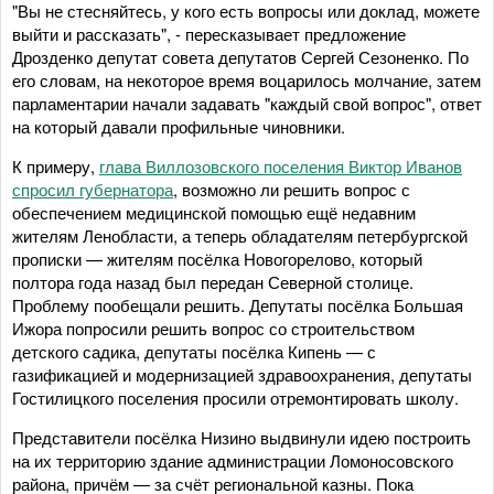
"Вы не стесняйтесь, у кого есть вопросы или доклад, можете
выйти и рассказать", - пересказывает предложение
Дрозденко депутат совета депутатов Сергей Сезоненко. По
его словам, на некоторое время воцарилось молчание, затем
парламентарии начали задавать "каждый свой вопрос", ответ
на который давали профильные чиновники.
К примеру,
глава Виллозовского поселения Виктор Иванов
спросил губернатора
, возможно ли решить вопрос с
обеспечением медицинской помощью ещё недавним
жителям Ленобласти, а теперь обладателям петербургской
прописки — жителям посёлка Новогорелово, который
полтора года назад был передан Северной столице.
Проблему пообещали решить. Депутаты посёлка Большая
Ижора попросили решить вопрос со строительством
детского садика, депутаты посёлка Кипень — с
газификацией и модернизацией здравоохранения, депутаты
Гостилицкого поселения просили отремонтировать школу.
Представители посёлка Низино выдвинули идею построить
на их территорию здание администрации Ломоносовского
района, причём — за счёт региональной казны. Пока