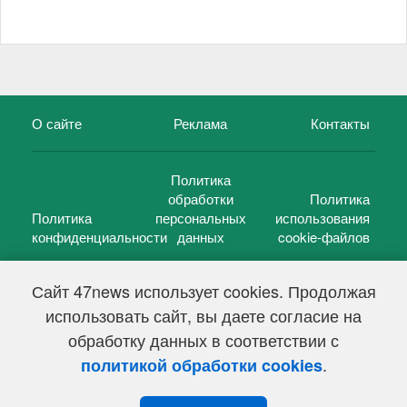
О сайте
Реклама
Контакты
Политика
обработки
Политика
Политика
персональных
использования
конфиденциальности
данных
cookie-файлов
Сайт 47news использует cookies. Продолжая
использовать сайт, вы даете согласие на
©
47 новостей (47 news)
2005 — 2026 г.
обработку данных в соответствии с
Свидетельство о регистрации СМИ Эл № ФС 77-39848, выдано
Федеральной службой по надзору в сфере связи,
.
политикой обработки cookies
информационных технологий и массовых коммуникаций
(Роскомнадзор) от 18 мая 2010г.