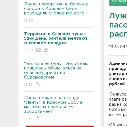
Коммун
После нападения на бригаду
скорой в Красном Селе
возбудили уголовное дело
Луж
13:50
пас
рас
Террикон в Сланцах тушат
52-й день. Жители мечтают
о свежем воздухе
18:35 04.
13:30
"Больше не буду". Водителю
Админис
пришлось объясняться за
принад
опасный дрифт на
унитарн
Суворовском
снова в
рублей.
12:56
Конкурс
После пожара на складе
этапе р
“Ленты” в Красном Бору в
раз на к
магазинах сократился
629,3 кв
ассортимент
кв. метр
12:35
Объекты