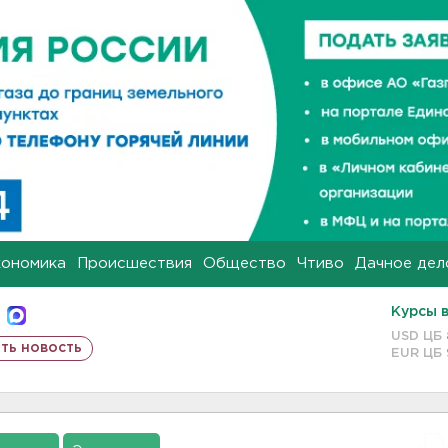
кономика
Происшествия
Общество
Чтиво
Дачное дел
Курсы 
USD ЦБ
ть новость
EUR ЦБ