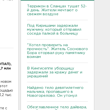
Террикон в Сланцах тушат 52-
й день. Жители мечтают о
свежем воздухе
Под Киришами задержали
мужчину, который отправил
соседа палкой в больницу
"Хотел проверить на
прочность". Житель Соснового
Бора оторвал руку памятнику
воинам
УПАП),
В Кингисеппе уборщицу
,7 млн
задержали за кражу денег и
украшений
 новом
этот
Найдено тело девятилетнего
лощадью
мальчика, пропавшего в
,2 тыс.
Новогорелово. Он утонул
Обезглавленное тело дайвера,
те с