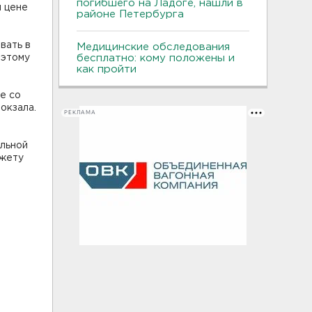
погибшего на Ладоге, нашли в
й цене
районе Петербурга
вать в
Медицинские обследования
оэтому
бесплатно: кому положены и
как пройти
е со
окзала.
РЕКЛАМА
льной
джету