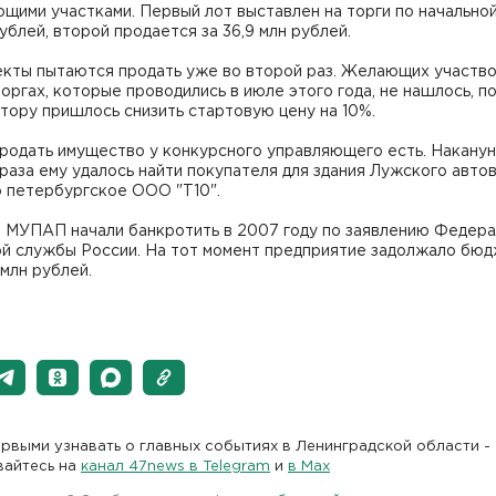
щими участками. Первый лот выставлен на торги по начально
рублей, второй продается за 36,9 млн рублей.
екты пытаются продать уже во второй раз. Желающих участво
оргах, которые проводились в июле этого года, не нашлось, п
тору пришлось снизить стартовую цену на 10%.
родать имущество у конкурсного управляющего есть. Наканун
раза ему удалось найти покупателя для здания Лужского автов
о петербургское ООО "Т10".
 МУПАП начали банкротить в 2007 году по заявлению Федера
ой службы России. На тот момент предприятие задолжало бю
 млн рублей.
рвыми узнавать о главных событиях в Ленинградской области -
вайтесь на
канал 47news в Telegram
и
в Maх