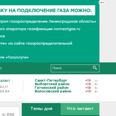
о
валют
Санкт-Петербург
+19
Выборгский район
+19
82.17
Гатчинский район
+18
94.84
Волосовский район
+19
Темы дня
Что читают
1120