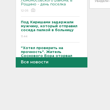
Ломоносовского района, в
Увидели
Рощино - день поселка
12:05
Под Киришами задержали
мужчину, который отправил
соседа палкой в больницу
11:44
"Хотел проверить на
прочность". Житель
Соснового Бора оторвал
руку памятнику воинам
Все новости
11:15
В Красном Селе избили
бригаду скорой помощи.
Агрессор задержан
11:04
Рыбаков эвакуировали с
Ладожского озера у Назии