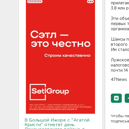
РЕКЛАМА
прилегаю
3,8 млн 
Эти объ
первых т
организа
Шансы п
второго 
Им стал
Лужское
налогов
почти 14
47News
Чтобы пе
В Большой Ижоре с "Агатой
подписы
Кристи" отметят день