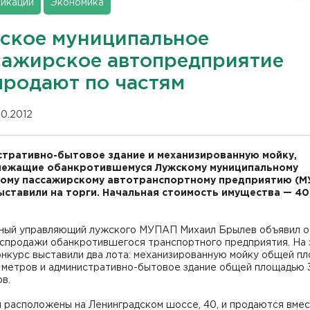
икации
Экономика
ское муниципальное
сажирское автопредприятие
продают по частям
10.2012
тративно-бытовое здание и механизированную мойку,
лежащие обанкротившемуся Лужскому муниципальному
ому пассажирскому автотранспортному предприятию (М
ыставили на торги. Начальная стоимость имущества — 40
ный управляющий лужского МУПАП Михаил Брылев объявил о
аспродажи обанкротившегося транспортного предприятия. На 
онкурс выставили два лота: механизированную мойку общей п
. метров и административно-бытовое здание общей площадью 3
ов.
 расположены на Ленинградском шоссе, 40, и продаются вмес