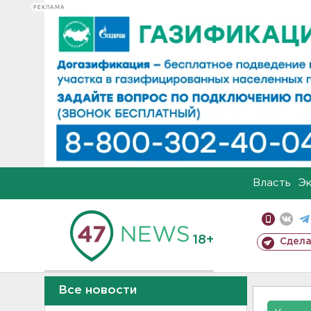
РЕКЛАМА
Власть
Э
18+
Сдела
Все новости