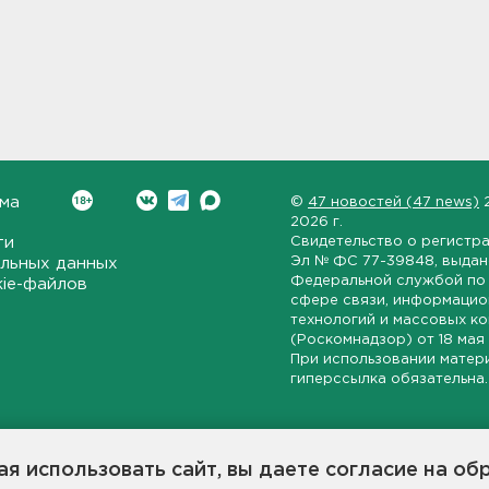
ма
©
47 новостей (47 news)
2026 г.
ти
Свидетельство о регистр
Эл № ФС 77-39848
, выда
льных данных
Федеральной службой по 
kie-файлов
сфере связи, информаци
технологий и массовых к
(Роскомнадзор) от
18 мая
При использовании матер
гиперссылка обязательна.
ет-издание, направленное на всестороннее освещение политиче
ской области, экономической и инвестиционной активности в ре
я использовать сайт, вы даете согласие на об
7 новостей» станет популярной и конструктивной площадкой дл