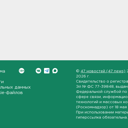
ма
©
47 новостей (47 news)
2026 г.
ти
Свидетельство о регистр
Эл № ФС 77-39848
, выда
льных данных
Федеральной службой по 
kie-файлов
сфере связи, информаци
технологий и массовых к
(Роскомнадзор) от
18 мая
При использовании матер
гиперссылка обязательна.