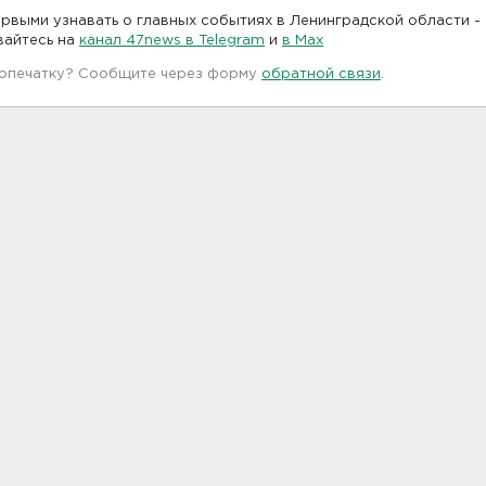
рвыми узнавать о главных событиях в Ленинградской области -
вайтесь на
канал 47news в Telegram
и
в Maх
 опечатку? Сообщите через форму
обратной связи
.