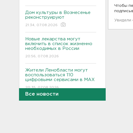
Чтобы пе
подписы
Дом культуры в Вознесенье
реконструируют
Увидели
21:34, 07.08.2026
Новые лекарства могут
включить в список жизненно
необходимых в России
20:56, 07.08.2026
Жители Ленобласти могут
воспользоваться 110
цифровыми сервисами в МАХ
20:35, 07.08.2026
Все новости
Тройняшек выписали из
Ленинградского
перинатального центра
20:16, 07.08.2026
Больше часа.