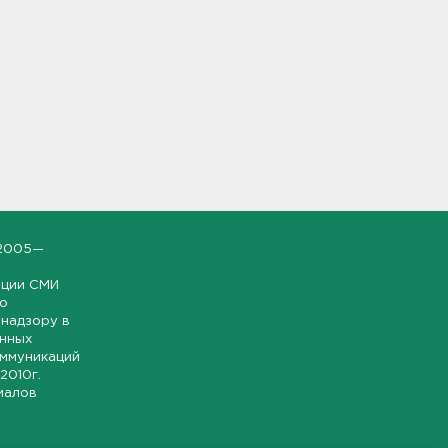
2005—
ации СМИ
но
надзору в
онных
оммуникаций
 2010г.
иалов