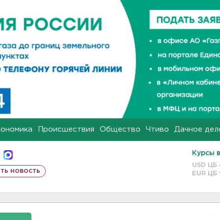
кономика
Происшествия
Общество
Чтиво
Дачное дел
Курсы 
USD ЦБ
ть новость
EUR ЦБ