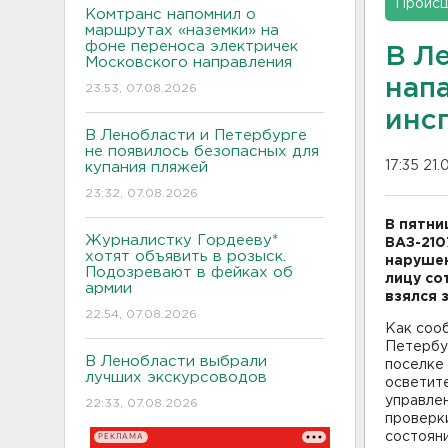
Проис
Комтранс напомнил о
маршрутах «наземки» на
фоне переноса электричек
В Л
Московского направления
напа
23:53, 07.08.2026
инс
В Ленобласти и Петербурге
не появилось безопасных для
17:35 21.
купания пляжей
23:32, 07.08.2026
В пятни
Журналистку Гордееву*
ВАЗ-210
хотят объявить в розыск.
нарушен
Подозревают в фейках об
лицу со
армии
взялся 
22:54, 07.08.2026
Как соо
Петербур
В Ленобласти выбрали
поселке
лучших экскурсоводов
осветит
управле
22:33, 07.08.2026
проверки
состояни
РЕКЛАМА