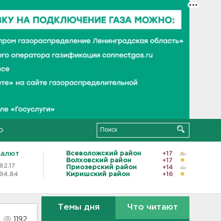
о
валют
Всеволожский район
+17
Волховский район
+17
82.17
Приозерский район
+14
94.84
Киришский район
+16
Темы дня
Что читают
1192