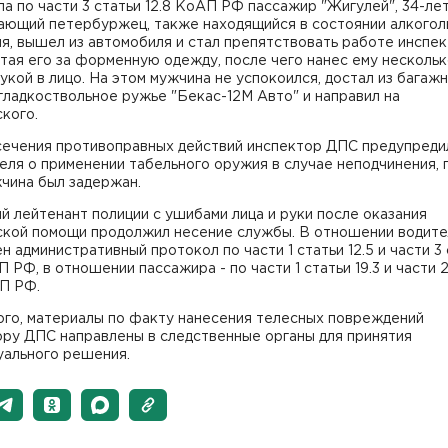
а по части 3 статьи 12.8 КоАП РФ пассажир "Жигулей", 34-ле
ающий петербуржец, также находящийся в состоянии алкогол
я, вышел из автомобиля и стал препятствовать работе инспе
тая его за форменную одежду, после чего нанес ему несколь
укой в лицо. На этом мужчина не успокоился, достал из багаж
ладкоствольное ружье "Бекас-12М Авто" и направил на
кого.
сечения противоправных действий инспектор ДПС предупреди
ля о применении табельного оружия в случае неподчинения, 
чина был задержан.
й лейтенант полиции с ушибами лица и руки после оказания
ской помощи продолжил несение службы. В отношении водите
н административный протокол по части 1 статьи 12.5 и части 3
П РФ, в отношении пассажира - по части 1 статьи 19.3 и части 
АП РФ.
ого, материалы по факту нанесения телесных повреждений
ору ДПС направлены в следственные органы для принятия
уального решения.