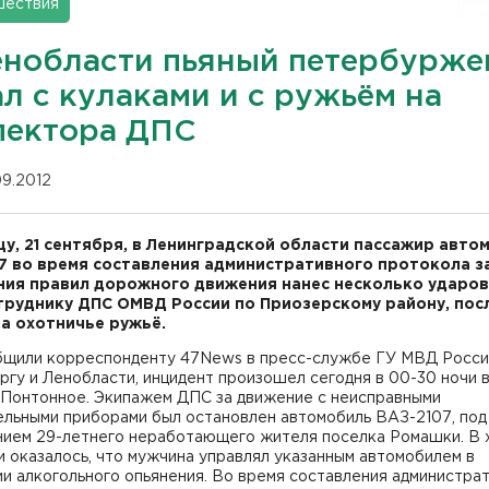
шествия
енобласти пьяный петербурже
л с кулаками и с ружьём на
пектора ДПС
09.2012
цу, 21 сентября, в Ленинградской области пассажир авто
7 во время составления административного протокола з
ия правил дорожного движения нанес несколько ударов
труднику ДПС ОМВД России по Приозерскому району, пос
за охотничье ружьё.
бщили корреспонденту 47News в пресс-службе ГУ МВД Росси
гу и Ленобласти, инцидент произошел сегодня в 00-30 ночи 
 Понтонное. Экипажем ДПС за движение с неисправными
ельными приборами был остановлен автомобиль ВАЗ-2107, под
нием 29-летнего неработающего жителя поселка Ромашки. В 
 оказалось, что мужчина управлял указанным автомобилем в
и алкогольного опьянения. Во время составления администра