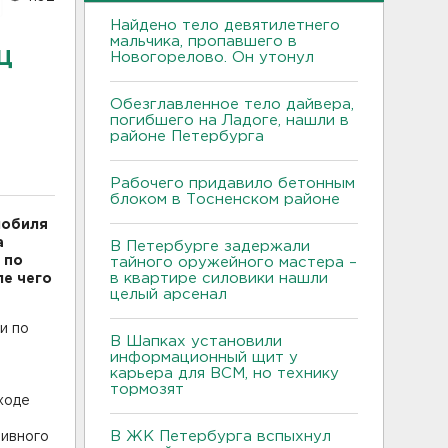
Найдено тело девятилетнего
мальчика, пропавшего в
ц
Новогорелово. Он утонул
Обезглавленное тело дайвера,
погибшего на Ладоге, нашли в
районе Петербурга
Рабочего придавило бетонным
блоком в Тосненском районе
мобиля
а
В Петербурге задержали
 по
тайного оружейного мастера –
в квартире силовики нашли
ле чего
целый арсенал
и по
В Шапках установили
в
информационный щит у
карьера для ВСМ, но технику
тормозят
ходе
В ЖК Петербурга вспыхнул
тивного