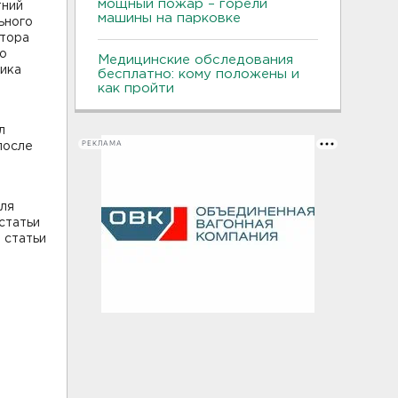
мощный пожар – горели
тний
машины на парковке
ьного
ктора
ко
Медицинские обследования
ника
бесплатно: кому положены и
как пройти
л
РЕКЛАМА
после
ля
 статьи
2 статьи