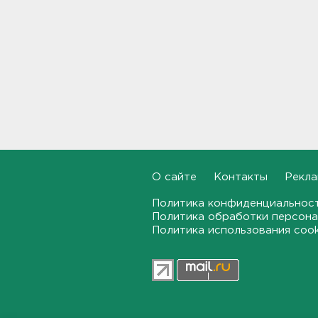
Задерживаются электрички
между Петербургом и
Ленобластью
19:57, 07.08.2026
В Гатчине два
спецтранспорта не поделили
дорогу
19:36, 07.08.2026
Медведи Бу и Тяпа из «Дома
тигра» в Ленобласти
О сайте
Контакты
Рекла
долетели до Ирландии
19:17, 07.08.2026
Политика конфиденциальнос
Политика обработки персона
Политика использования coo
Больше десятка человек
утонули в Ленобласти за
июль
18:58, 07.08.2026
Задерживаются "Сапсаны" из