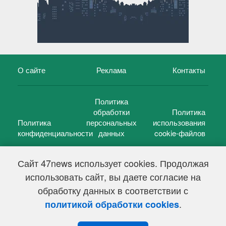
О сайте
Реклама
Контакты
Политика
обработки
Политика
Политика
персональных
использования
конфиденциальности
данных
cookie-файлов
Сайт 47news использует cookies. Продолжая
использовать сайт, вы даете согласие на
©
47 новостей (47 news)
2005 — 2026 г.
обработку данных в соответствии с
Свидетельство о регистрации СМИ Эл № ФС 77-39848, выдано
Федеральной службой по надзору в сфере связи,
.
политикой обработки cookies
информационных технологий и массовых коммуникаций
(Роскомнадзор) от 18 мая 2010г.