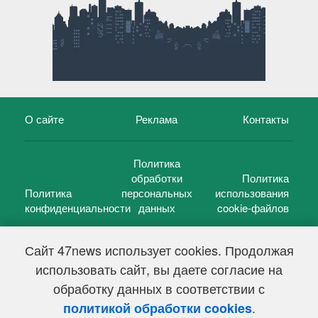
О сайте
Реклама
Контакты
Политика
обработки
Политика
Политика
персональных
использования
конфиденциальности
данных
cookie-файлов
Сайт 47news использует cookies. Продолжая
использовать сайт, вы даете согласие на
©
47 новостей (47 news)
2005 — 2026 г.
обработку данных в соответствии с
Свидетельство о регистрации СМИ Эл № ФС 77-39848, выдано
Федеральной службой по надзору в сфере связи,
.
политикой обработки cookies
информационных технологий и массовых коммуникаций