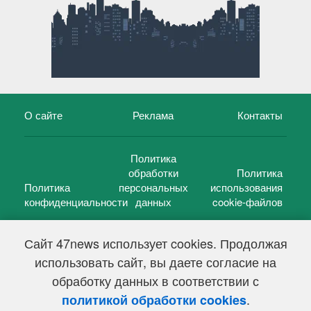
О сайте
Реклама
Контакты
Политика
обработки
Политика
Политика
персональных
использования
конфиденциальности
данных
cookie-файлов
Сайт 47news использует cookies. Продолжая
использовать сайт, вы даете согласие на
©
47 новостей (47 news)
2005 — 2026 г.
обработку данных в соответствии с
Свидетельство о регистрации СМИ Эл № ФС 77-39848, выдано
Федеральной службой по надзору в сфере связи,
.
политикой обработки cookies
информационных технологий и массовых коммуникаций