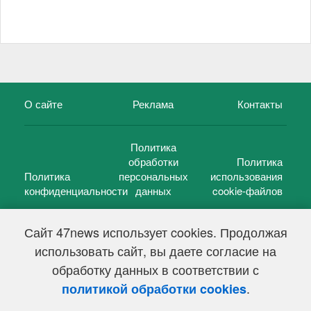
О сайте
Реклама
Контакты
Политика
обработки
Политика
Политика
персональных
использования
конфиденциальности
данных
cookie-файлов
Сайт 47news использует cookies. Продолжая
использовать сайт, вы даете согласие на
©
47 новостей (47 news)
2005 — 2026 г.
обработку данных в соответствии с
Свидетельство о регистрации СМИ Эл № ФС 77-39848, выдано
Федеральной службой по надзору в сфере связи,
.
политикой обработки cookies
информационных технологий и массовых коммуникаций
(Роскомнадзор) от 18 мая 2010г.