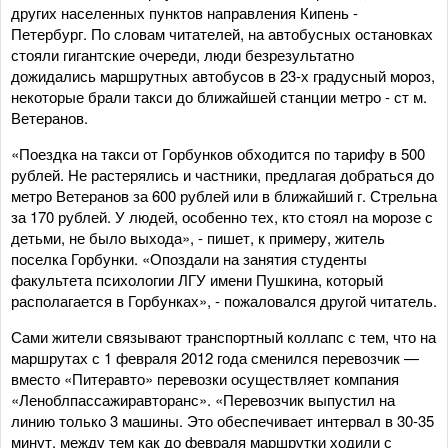
других населенных пунктов направления Кипень -
Петербург. По словам читателей, на автобусных остановках
стояли гигантские очереди, люди безрезультатно
дожидались маршрутных автобусов в 23-х градусный мороз,
некоторые брали такси до ближайшей станции метро - ст м.
Ветеранов.
«Поездка на такси от Горбунков обходится по тарифу в 500
рублей. Не растерялись и частники, предлагая добраться до
метро Ветеранов за 600 рублей или в ближайший г. Стрельна
за 170 рублей. У людей, особенно тех, кто стоял на морозе с
детьми, не было выхода», - пишет, к примеру, житель
поселка Горбунки. «Опоздали на занятия студенты
факультета психологии ЛГУ имени Пушкина, который
располагается в Горбунках», - пожаловался другой читатель.
Сами жители связывают транспортный коллапс с тем, что на
маршрутах с 1 февраля 2012 года сменился перевозчик —
вместо «Питеравто» перевозки осуществляет компания
«Леноблпассажиравторанс». «Перевозчик выпустил на
линию только 3 машины. Это обеспечивает интервал в 30-35
минут, между тем как до февраля маршрутки ходили с