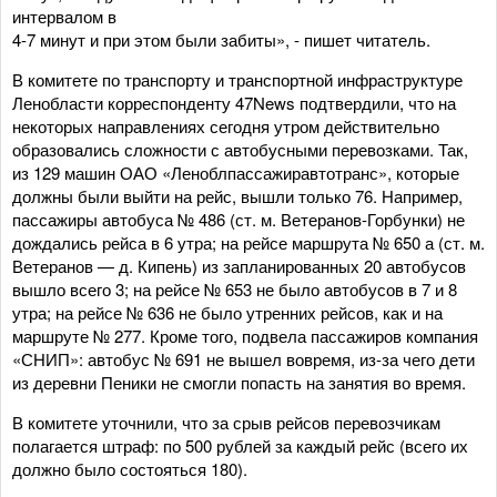
интервалом в
4-7 минут и при этом были забиты», - пишет читатель.
В комитете по транспорту и транспортной инфраструктуре
Ленобласти корреспонденту 47News подтвердили, что на
некоторых направлениях сегодня утром действительно
образовались сложности с автобусными перевозками. Так,
из 129 машин ОАО «Леноблпассажиравтотранс», которые
должны были выйти на рейс, вышли только 76. Например,
пассажиры автобуса № 486 (ст. м. Ветеранов-Горбунки) не
дождались рейса в 6 утра; на рейсе маршрута № 650 а (ст. м.
Ветеранов — д. Кипень) из запланированных 20 автобусов
вышло всего 3; на рейсе № 653 не было автобусов в 7 и 8
утра; на рейсе № 636 не было утренних рейсов, как и на
маршруте № 277. Кроме того, подвела пассажиров компания
«СНИП»: автобус № 691 не вышел вовремя, из-за чего дети
из деревни Пеники не смогли попасть на занятия во время.
В комитете уточнили, что за срыв рейсов перевозчикам
полагается штраф: по 500 рублей за каждый рейс (всего их
должно было состояться 180).