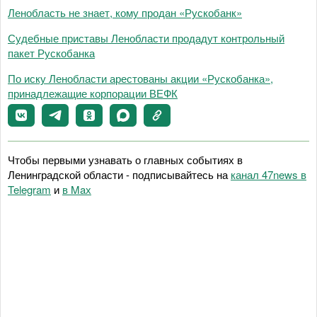
Ленобласть не знает, кому продан «Рускобанк»
Судебные приставы Ленобласти продадут контрольный
пакет Рускобанка
По иску Ленобласти арестованы акции «Рускобанка»,
принадлежащие корпорации ВЕФК
Чтобы первыми узнавать о главных событиях в
Ленинградской области - подписывайтесь на
канал 47news в
Telegram
и
в Maх