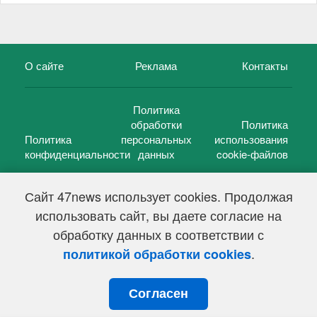
О сайте
Реклама
Контакты
Политика
обработки
Политика
Политика
персональных
использования
конфиденциальности
данных
cookie-файлов
Сайт 47news использует cookies. Продолжая
использовать сайт, вы даете согласие на
©
47 новостей (47 news)
2005 — 2026 г.
обработку данных в соответствии с
Свидетельство о регистрации СМИ Эл № ФС 77-39848, выдано
Федеральной службой по надзору в сфере связи,
.
политикой обработки cookies
информационных технологий и массовых коммуникаций
(Роскомнадзор) от 18 мая 2010г.
Согласен