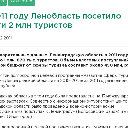
ра
Общество
11 году Ленобласть посетило
ти 2 млн туристов
12.2011
варительным данным, Ленинградскую область в 2011 году
о 1 млн. 870 тыс. туристов. Объем налоговых поступлений
ой бюджет от сферы туризма составит около 450 млн. р
ятий долгосрочной целевой программы «Развитие сферы тури
и Ленинградской области на 2010-2015» за 2011 год выполнен
 рублей.
дская область в этом году была представлена на 13 междунар
ких выставках. Совместно с информационно-туристским цент
адской области было проведено 2 военно-исторические
укции: «На подступах к Ленинграду» (Волосовский район) и «
им» (Ивангород).
 долгосрочной целевой программы развития туризма в течение