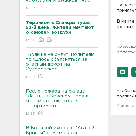
возбудили уголовное дело
Также в
13:50
принять 
В марте 
Террикон в Сланцах тушат
фестива
52-й день. Жители мечтают
о свежем воздухе
13:30
по мате
областн
"Больше не буду". Водителю
пришлось объясняться за
опасный дрифт на
Суворовском
12:56
После пожара на складе
Чтобы пе
“Ленты” в Красном Бору в
подписы
магазинах сократился
ассортимент
Увидели
12:35
В Большой Ижоре с "Агатой
Кристи" отметят день