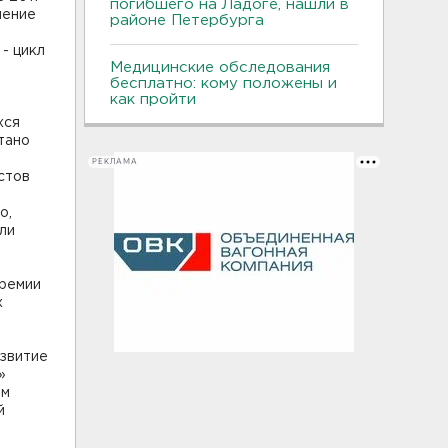
погибшего на Ладоге, нашли в
чение
районе Петербурга
- цикл
Медицинские обследования
бесплатно: кому положены и
как пройти
хся
тано
РЕКЛАМА
стов
о,
ли
премии
х
азвитие
»
им
й