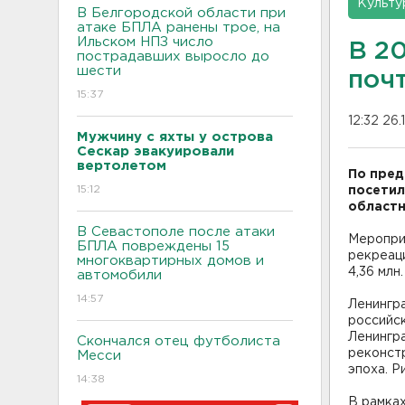
Культу
В Белгородской области при
атаке БПЛА ранены трое, на
Ильском НПЗ число
В 20
пострадавших выросло до
шести
поч
15:37
12:32 26.
Мужчину с яхты у острова
Сескар эвакуировали
вертолетом
По пред
15:12
посетил
областн
В Севастополе после атаки
Меропри
БПЛА повреждены 15
рекреаци
многоквартирных домов и
4,36 млн.
автомобили
14:57
Ленингра
российс
Ленингр
Скончался отец футболиста
реконстр
Месси
эпоха. Р
14:38
В рамках