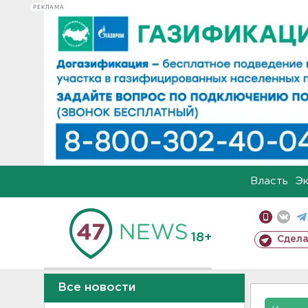
РЕКЛАМА
Власть
Э
18+
Сдела
Все новости