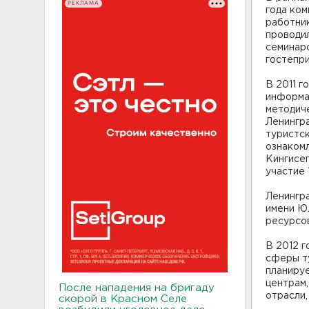
РЕКЛАМА
года ком
работни
проводил
семинаро
гостепри
В 2011 
информа
методич
Ленингр
туристск
ознаком
Кингисеп
участие 
Ленингр
имени Ю
ресурсов
В 2012 г
сферы ту
планиру
центрам
После нападения на бригаду
отрасли,
скорой в Красном Селе