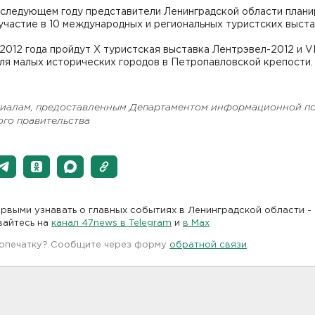
 следующем году представители Ленинградской области план
участие в 10 международных и региональных туристских выста
2012 года пройдут X туристская выставка Лентрэвел-2012 и VI
ля малых исторических городов в Петропавловской крепости.
риалам, предоставленным Департаментом информационной п
ого правительства
рвыми узнавать о главных событиях в Ленинградской области -
вайтесь на
канал 47news в Telegram
и
в Maх
 опечатку? Сообщите через форму
обратной связи
.