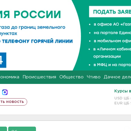
кономика
Происшествия
Общество
Чтиво
Дачное дел
Курсы 
USD ЦБ
ть новость
EUR ЦБ