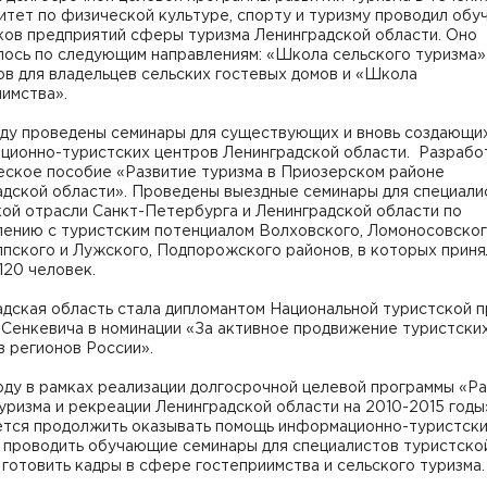
итет по физической культуре, спорту и туризму проводил обу
ков предприятий сферы туризма Ленинградской области. Оно
ось по следующим направлениям: «Школа сельского туризма» 
в для владельцев сельских гостевых домов и «Школа
имства».
году проведены семинары для существующих и вновь создающи
ционно-туристских центров Ленинградской области. Разрабо
еское пособие «Развитие туризма в Приозерском районе
адской области». Проведены выездные семинары для специали
ой отрасли Санкт-Петербурга и Ленинградской области по
лению с туристским потенциалом Волховского, Ломоносовског
пского и Лужского, Подпорожского районов, в которых приня
120 человек.
адская область стала дипломантом Национальной туристской 
.Сенкевича в номинации «За активное продвижение туристски
 регионов России».
оду в рамках реализации долгосрочной целевой программы «Р
ризма и рекреации Ленинградской области на 2010-2015 годы
ется продолжить оказывать помощь информационно-туристск
, проводить обучающие семинары для специалистов туристско
 готовить кадры в сфере гостеприимства и сельского туризма.