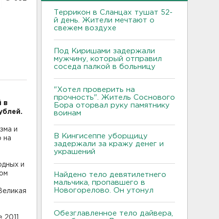
Террикон в Сланцах тушат 52-
й день. Жители мечтают о
свежем воздухе
Под Киришами задержали
мужчину, который отправил
соседа палкой в больницу
"Хотел проверить на
прочность". Житель Соснового
 в
Бора оторвал руку памятнику
ублей.
воинам
зма и
В Кингисеппе уборщицу
о на
задержали за кражу денег и
украшений
одных и
ром
Найдено тело девятилетнего
мальчика, пропавшего в
Новогорелово. Он утонул
Великая
Обезглавленное тело дайвера,
 2011