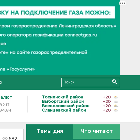
о
валют
Тосненский район
+20
Выборгский район
+20
82.17
Всеволожский район
+20
94.84
Сланцевский район
+20
Темы дня
Что читают
682