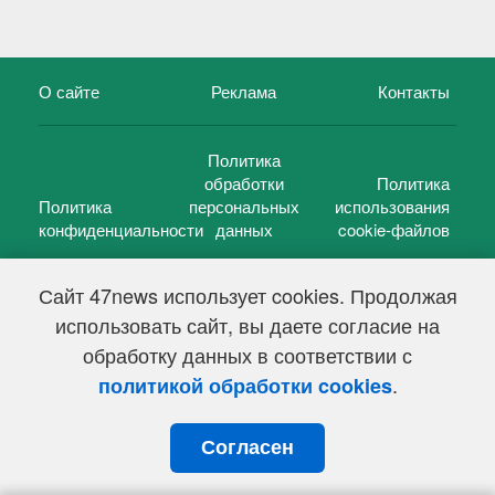
О сайте
Реклама
Контакты
Политика
обработки
Политика
Политика
персональных
использования
конфиденциальности
данных
cookie-файлов
Сайт 47news использует cookies. Продолжая
использовать сайт, вы даете согласие на
©
47 новостей (47 news)
2005 — 2026 г.
обработку данных в соответствии с
Свидетельство о регистрации СМИ Эл № ФС 77-39848, выдано
Федеральной службой по надзору в сфере связи,
.
политикой обработки cookies
информационных технологий и массовых коммуникаций
(Роскомнадзор) от 18 мая 2010г.
Согласен