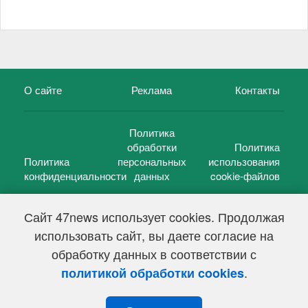
О сайте
Реклама
Контакты
Политика
обработки
Политика
Политика
персональных
использования
конфиденциальности
данных
cookie-файлов
Сайт 47news использует cookies. Продолжая
использовать сайт, вы даете согласие на
©
47 новостей (47 news)
2005 — 2026 г.
обработку данных в соответствии с
Свидетельство о регистрации СМИ Эл № ФС 77-39848, выдано
Федеральной службой по надзору в сфере связи,
.
политикой обработки cookies
информационных технологий и массовых коммуникаций
(Роскомнадзор) от 18 мая 2010г.