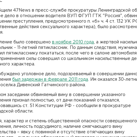
.
бщили 47News в пресс-службе прокуратуры Ленинградской об
ое дело в отношении водителя ВУП ФГУП ГТК "Россия", обви
ении преступления, предусмотренного п. «б» ч. 4 ст. 132 УК Р
твенные действия сексуального характера), было рассмотрен
я.
ление было совершено
в ноябре 2010 года
, а жертвой насиль
льник - 11-летний пятиклассник. По данным следствия, мужчина
л пятикласснику покататься, после чего в салоне автомобиля
 применения силы совершил со школьником насильственные де
ного характера.
збуждено уголовное дело, подозреваемый в совершении данн
ления
был задержан в феврале 2011 года
. Им оказался 30-летн
оселка Дивенский Гатчинского района.
ном заседании обвиняемый вину в совершении указанного
ения признал полностью, от дачи показаний отказался,
овавшись ст. 51 Конституции РФ - сообщили в прокуратуре
дской области.
я, характер и степень общественной опасности совершенного
ения, личность подсудимого, наличие смягчающего вину
льства – явку с повинной и отсутствие отягчающих вину