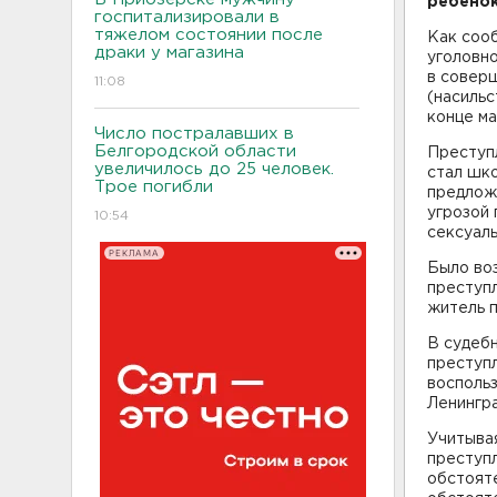
ребенок
госпитализировали в
тяжелом состоянии после
Как соо
драки у магазина
уголовн
в соверш
11:08
(насильс
конце ма
Число постралавших в
Белгородской области
Преступ
увеличилось до 25 человек.
стал шко
Трое погибли
предложи
угрозой
10:54
сексуаль
РЕКЛАМА
Было во
преступ
житель п
В судеб
преступл
воспольз
Ленингра
Учитыва
преступл
обстояте