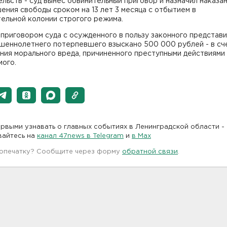
льств - суд вынес обвинительный приговор и назначил наказан
ения свободы сроком на 13 лет 3 месяца с отбытием в
ельной колонии строгого режима.
приговором суда с осужденного в пользу законного представ
шеннолетнего потерпевшего взыскано 500 000 рублей - в сч
ния морального вреда, причиненного преступными действиями
мого.
рвыми узнавать о главных событиях в Ленинградской области -
вайтесь на
канал 47news в Telegram
и
в Maх
 опечатку? Сообщите через форму
обратной связи
.