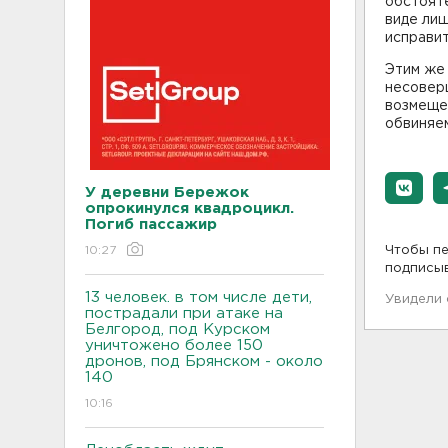
обстояте
виде лиш
исправит
Этим же 
несовер
возмеще
обвиняе
У деревни Бережок
опрокинулся квадроцикл.
Погиб пассажир
10:27
Чтобы пе
подписы
13 человек. в том числе дети,
Увидели
пострадали при атаке на
Белгород, под Курском
уничтожено более 150
дронов, под Брянском - около
140
10:16