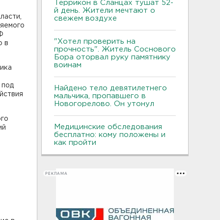
Террикон в Сланцах тушат 52-
й день. Жители мечтают о
ласти,
свежем воздухе
няемого
Ф
"Хотел проверить на
о в
прочность". Житель Соснового
Бора оторвал руку памятнику
воинам
ника
 под
Найдено тело девятилетнего
йствия
мальчика, пропавшего в
Новогорелово. Он утонул
ого
Медицинские обследования
ий
бесплатно: кому положены и
как пройти
РЕКЛАМА