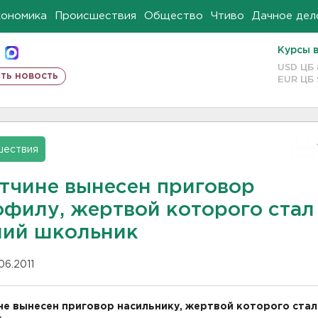
кономика
Происшествия
Общество
Чтиво
Дачное дел
Курсы 
USD ЦБ
ть новость
EUR ЦБ
шествия
атчине вынесен приговор
филу, жертвой которого стал 
ний школьник
06.2011
не вынесен приговор насильнику, жертвой которого стал