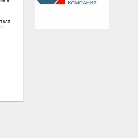
ие в
ителя
ет