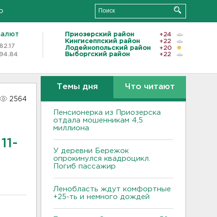
о
валют
Приозерский район
+24
Кингисеппский район
+22
82.17
Лодейнопольский район
+20
94.84
Выборгский район
+22
Темы дня
Что читают
2564
Пенсионерка из Приозерска
отдала мошенникам 4,5
миллиона
11-
У деревни Бережок
опрокинулся квадроцикл.
Погиб пассажир
Ленобласть ждут комфортные
+25-ть и немного дождей