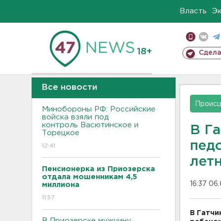
Власть
Э
18+
Сдела
Все новости
Проис
Минобороны РФ: Российские
войска взяли под
контроль Васютинское и
В Г
Торецкое
педо
12:41
лет
Пенсионерка из Приозерска
отдала мошенникам 4,5
16:37 06.
миллиона
11:57
В Гатчи
В Приозерске мужчину