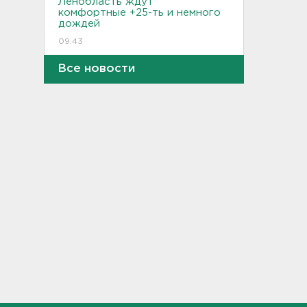
Ленобласть ждут
комфортные +25-ть и немного
дождей
09:43
Все новости
В Кингисеппе отпраздновали
День физкультурника
23:45, 08.08.2026
Как отстрочить старение
мозга за 30 минут в день –
рассказали ученые
23:15, 08.08.2026
В Петербурге и Ленобласти
сняли с продажи энергетики
„под губу“ из-за никотина в
составе
22:44, 08.08.2026
За день над Россией сбиты
360 украинских