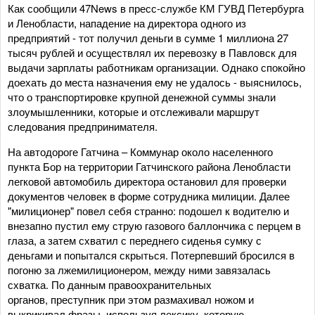
Как сообщили 47News в пресс-службе КМ ГУВД Петербурга
и Ленобласти, нападение на директора одного из
предприятий - тот получил деньги в сумме 1 миллиона 27
тысяч рублей и осуществлял их перевозку в Павловск для
выдачи зарплаты работникам организации. Однако спокойно
доехать до места назначения ему не удалось - выяснилось,
что о транспортировке крупной денежной суммы знали
злоумышленники, которые и отслеживали маршрут
следования предпринимателя.
На автодороге Гатчина – Коммунар около населенного
пункта Бор на территории Гатчинского района Ленобласти
легковой автомобиль директора остановил для проверки
документов человек в форме сотрудника милиции. Далее
"милиционер" повел себя странно: подошел к водителю и
внезапно пустил ему струю газового баллончика с перцем в
глаза, а затем схватил с переднего сиденья сумку с
деньгами и попытался скрыться. Потерпевший бросился в
погоню за лжемилиционером, между ними завязалась
схватка. По данным правоохранительных
органов, преступник при этом размахивал ножом и
выкрикивал фразы, используя лексику, которую