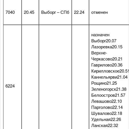
7040
20.45
Выборг – СПб
22.24
отменен
назначен
Выборг20.07
Лазоревка20.15
Верхне-
Черкасово20.21
Гаврилово20.36
Кирилловское20.5
Каннельярви21.04
Рощино21.25
6224
Зеленогорск21.38
Белоостров21.57
Левашово22.10
Парголово22.14
Шувалово22.18
Удельная22.26
Ланская22.32