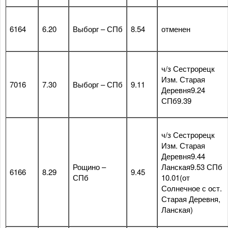
6164
6.20
Выборг – СПб
8.54
отменен
ч/з Сестрорецк
Изм. Старая
7016
7.30
Выборг – СПб
9.11
Деревня9.24
СПб9.39
ч/з Сестрорецк
Изм. Старая
Деревня9.44
Рощино –
Ланская9.53 СПб
6166
8.29
9.45
СПб
10.01(от
Солнечное с ост.
Старая Деревня,
Ланская)