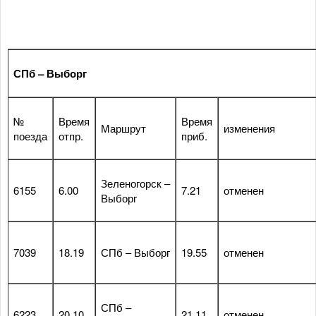
СПб – Выборг
№
Время
Время
Маршрут
изменения
поезда
отпр.
приб.
Зеленогорск –
6155
6.00
7.21
отменен
Выборг
7039
18.19
СПб – Выборг
19.55
отменен
СПб –
6223
20.10
21.11
отменен