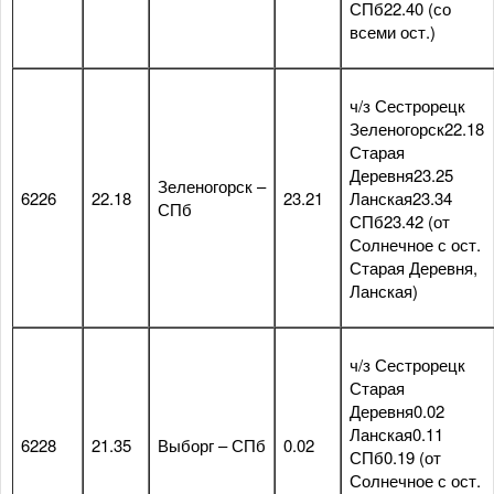
СПб22.40 (со
всеми ост.)
ч/з Сестрорецк
Зеленогорск22.18
Старая
Деревня23.25
Зеленогорск –
6226
22.18
23.21
Ланская23.34
СПб
СПб23.42 (от
Солнечное с ост.
Старая Деревня,
Ланская)
ч/з Сестрорецк
Старая
Деревня0.02
Ланская0.11
6228
21.35
Выборг – СПб
0.02
СПб0.19 (от
Солнечное с ост.