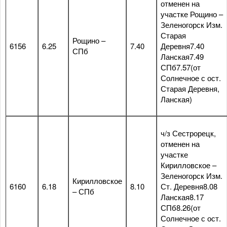
отменен на
участке Рощино –
Зеленогорск Изм.
Старая
Рощино –
6156
6.25
7.40
Деревня7.40
СПб
Ланская7.49
СПб7.57(от
Солнечное с ост.
Старая Деревня,
Ланская)
ч/з Сестрорецк,
отменен на
участке
Кирилловское –
Зеленогорск Изм.
Кирилловское
6160
6.18
8.10
Ст. Деревня8.08
– СПб
Ланская8.17
СПб8.26(от
Солнечное с ост.