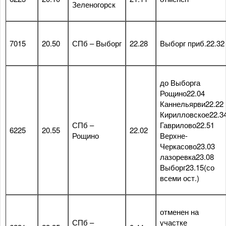
Зеленогорск
7015
20.50
СПб – Выборг
22.28
Выборг приб.22.32
до Выборга
Рощино22.04
Каннельярви22.22
Кирилловское22.3
СПб –
Гаврилово22.51
6225
20.55
22.02
Рощино
Верхне-
Черкасово23.03
лазоревка23.08
Выборг23.15(со
всеми ост.)
отменен на
СПб –
участке