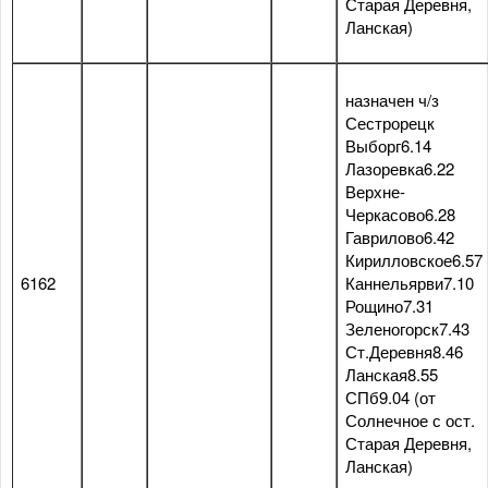
Старая Деревня,
Ланская)
назначен ч/з
Сестрорецк
Выборг6.14
Лазоревка6.22
Верхне-
Черкасово6.28
Гаврилово6.42
Кирилловское6.57
6162
Каннельярви7.10
Рощино7.31
Зеленогорск7.43
Ст.Деревня8.46
Ланская8.55
СПб9.04 (от
Солнечное с ост.
Старая Деревня,
Ланская)