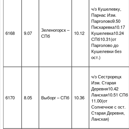
ч/з Кушелевку,
Парнас Изм.
Парголово9.50
Пискаревка10.17
Зеленогорск –
6168
9.07
10.12
Кушелевка10.24
СПб
СПб10.31(от
Парголово до
Кушелевки без
ост.)
ч/з Сестрорецк
Изм. Старая
Деревня10.42
Ланская10.51 СПб
6170
8.05
Выборг – СПб
10.36
11.00(от
Солнечное с ост.
Старая Деревня,
Ланская)