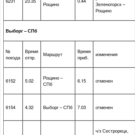
6231
23.35
0.44
Рощино
Зеленогорск –
Рощино
Выборг – СПб
№
Время
Время
Маршрут
изменения
поезда
отпр.
приб.
Рощино –
6152
5.02
6.15
отменен
СПб
6154
4.32
Выборг – СПб
7.03
отменен
ч/з Сестрорецк,