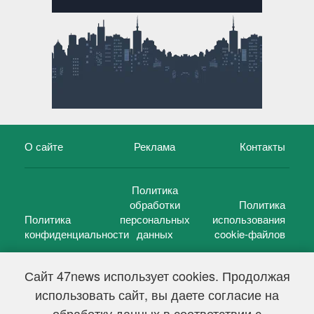
О сайте
Реклама
Контакты
Политика
обработки
Политика
Политика
персональных
использования
конфиденциальности
данных
cookie-файлов
Сайт 47news использует cookies. Продолжая
использовать сайт, вы даете согласие на
©
47 новостей (47 news)
2005 — 2026 г.
обработку данных в соответствии с