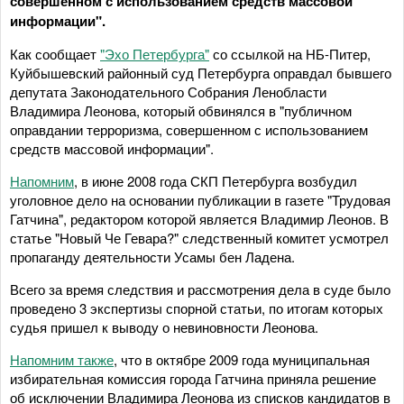
совершенном с использованием средств массовой
информации".
Как сообщает
"Эхо Петербурга"
со ссылкой на НБ-Питер,
Куйбышевский районный суд Петербурга оправдал бывшего
депутата Законодательного Собрания Ленобласти
Владимира Леонова, который обвинялся в "публичном
оправдании терроризма, совершенном с использованием
средств массовой информации".
Напомним
, в июне 2008 года СКП Петербурга возбудил
уголовное дело на основании публикации в газете "Трудовая
Гатчина", редактором которой является Владимир Леонов. В
статье "Новый Че Гевара?" следственный комитет усмотрел
пропаганду деятельности Усамы бен Ладена.
Всего за время следствия и рассмотрения дела в суде было
проведено 3 экспертизы спорной статьи, по итогам которых
судья пришел к выводу о невиновности Леонова.
Напомним также
, что в октябре 2009 года муниципальная
избирательная комиссия города Гатчина приняла решение
об исключении Владимира Леонова из списков кандидатов в