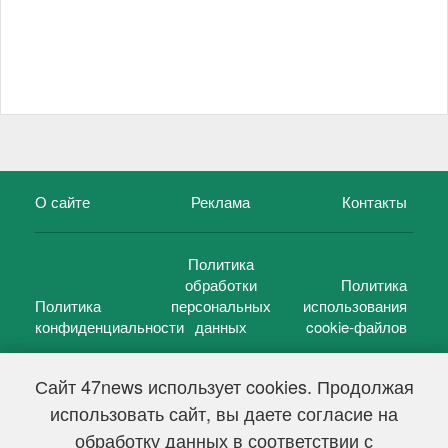
О сайте
Реклама
Контакты
Политика
обработки
Политика
Политика
персональных
использования
конфиденциальности
данных
cookie-файлов
Сайт 47news использует cookies. Продолжая
использовать сайт, вы даете согласие на
©
47 новостей (47 news)
2005 — 2026 г.
обработку данных в соответствии с
Свидетельство о регистрации СМИ Эл № ФС 77-39848, выдано