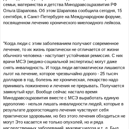
семьи, материнства и детства Минздравсоцразвития РФ
Ольга Шарапова. Об этом Шарапова сообщила сегодня, 15
сентября, в Санкт-Петербурге на Международном форуме,
посвященном лечению хронического миелоидного лейкоза.
"Когда люди с этим заболеванием получают современное
лечение, то их жизнь практически не отличается от жизни
обычного человека - наступает устойчивая ремиссия. С них
врачи МСЭ (медико-социальной экспертизы) могут даже
снять инвалидность. И тогда люди автоматически лишаются
льгот на лечение, которое чрезвычайно дорого - 25 тысяч
долларов в год, болезнь же хроническая, лекарство надо
принимать пожизненно и лечения не прерывать. Получается
замкнутый круг. Вообще сейчас настало время
Минздравсоцразвития вместе с МСЭ выработать единую
идеологию - нельзя лишать инвалидности людей, которые в
результате дорогостоящего лечения чувствуют себя
практически здоровыми, но без этого лечения обходиться не
могут Это касается не только опухолей, но и ряда
наследственных заболеваний, муковисцидоза и т. д. Был