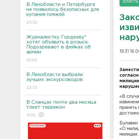
Власть
В Ленобласти и Петербурге
не появилось безопасных для
купания пляжей
Зак
23:32
изв
нар
Журналистку Гордееву*
хотят объявить в розыск.
Подозревают в фейках об
19:31 16.
армии
22:54
Замести
В Ленобласти выбрали
согласн
лучших экскурсоводов
милиции
нарушен
22:33
«В случ
В Сланцах почти два месяца
извинени
тлеет террикон
принять
достоинс
21:55
Булавин 
РЕКЛАМА
«О милиц
милиции,