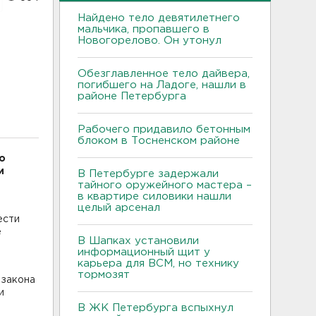
Найдено тело девятилетнего
мальчика, пропавшего в
Новогорелово. Он утонул
Обезглавленное тело дайвера,
погибшего на Ладоге, нашли в
районе Петербурга
Рабочего придавило бетонным
блоком в Тосненском районе
о
и
В Петербурге задержали
тайного оружейного мастера –
в квартире силовики нашли
целый арсенал
ести
е
В Шапках установили
информационный щит у
карьера для ВСМ, но технику
тормозят
 закона
и
В ЖК Петербурга вспыхнул