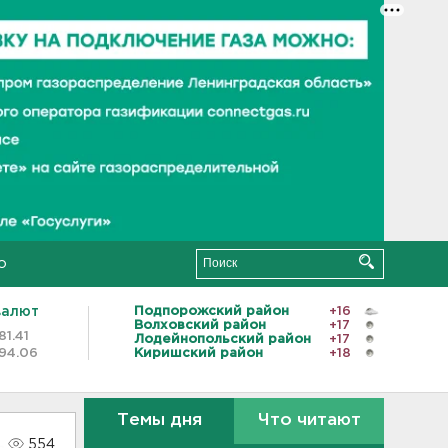
о
валют
Подпорожский район
+16
Волховский район
+17
81.41
Лодейнопольский район
+17
94.06
Киришский район
+18
Темы дня
Что читают
554