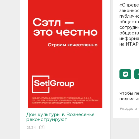
«Опреде
законнос
публично
обществ
сотрудни
общества
информац
на ИТАР
Чтобы пе
подписы
Увидели
Дом культуры в Вознесенье
реконструируют
21:34