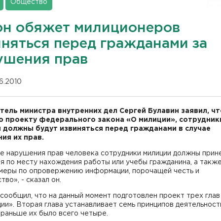
Общество
он обяжет милиционеров
иняться перед гражданами за
ушения прав
06.2010
тель министра внутренних дел Сергей Булавин заявил, чт
о проекту федерального закона «О милиции», сотрудник
 должны будут извиняться перед гражданами в случае
ия их прав.
ае нарушения прав человека сотрудники милиции должны прин
я по месту нахождения работы или учебы гражданина, а такж
 меры по опровержению информации, порочащей честь и
тво», - сказал он.
сообщил, что на данный момент подготовлен проект трех глав
ии». Вторая глава устанавливает семь принципов деятельност
 раньше их было всего четыре.