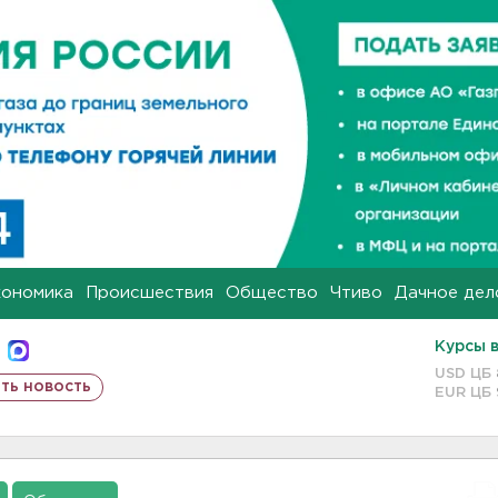
кономика
Происшествия
Общество
Чтиво
Дачное дел
Курсы 
USD ЦБ
ть новость
EUR ЦБ