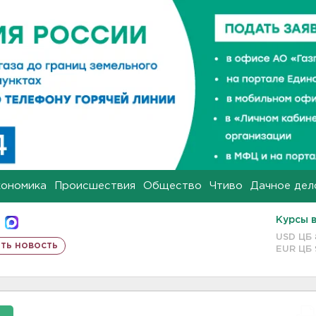
кономика
Происшествия
Общество
Чтиво
Дачное дел
Курсы 
USD ЦБ
ть новость
EUR ЦБ