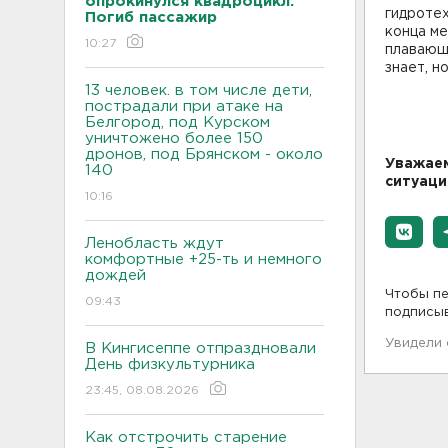
опрокинулся квадроцикл.
гидротех
Погиб пассажир
конца ме
10:27
плавающи
знает, н
13 человек. в том числе дети,
пострадали при атаке на
Белгород, под Курском
уничтожено более 150
дронов, под Брянском - около
Уважаем
140
ситуаци
10:16
Ленобласть ждут
комфортные +25-ть и немного
дождей
Чтобы пе
09:43
подписы
Увидели
В Кингисеппе отпраздновали
День физкультурника
23:45, 08.08.2026
Как отстрочить старение