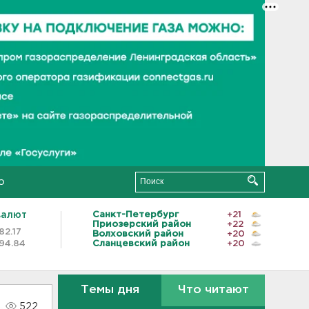
о
валют
Санкт-Петербург
+21
Приозерский район
+22
82.17
Волховский район
+20
94.84
Сланцевский район
+20
Темы дня
Что читают
522