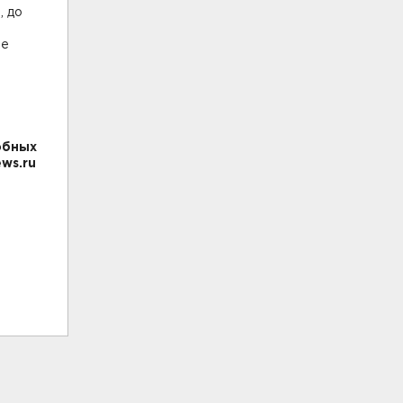
, до
не
обных
ws.ru