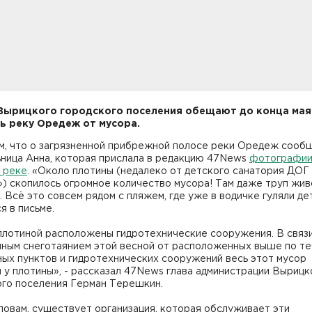
Вырицкого городского поселения обещают до конца мая
ь реку Оредеж от мусора.
м, что о загрязненной прибрежной полосе реки Оредеж сооб
ьница Анна, которая прислала в редакцию 47News
фотографи
 реке
. «Около плотины (недалеко от детского санатория ДОГ
) скопилось огромное количество мусора! Там даже труп жив
.. Всё это совсем рядом с пляжем, где уже в водичке гуляли дет
я в письме.
плотиной расположены гидротехнические сооружения. В связи
ным снеготаянием этой весной от расположенных выше по т
ых пунктов и гидротехнических сооружений весь этот мусор
 у плотины», - рассказал 47News глава администрации Вырицк
ого поселения Герман Терешкин.
ловам, существует организация, которая обслуживает эти