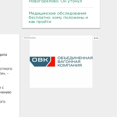
Новогорелово. Он утонул
Медицинские обследования
бесплатно: кому положены и
как пройти
РЕКЛАМА
щила
и
отного
и», -
 с
ечению
ого