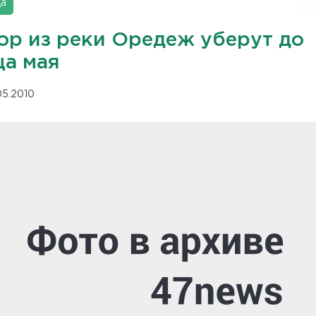
да
ор из реки Оредеж уберут до
ца мая
05.2010