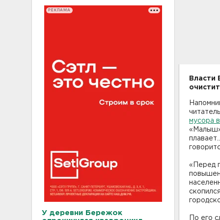
РЕКЛАМА
Власти 
очистит
Напомни
читател
мусора в
«Малыш»
плавает.
говоритс
«Перед 
повышен
населенн
скопился
городск
У деревни Бережок
По его с