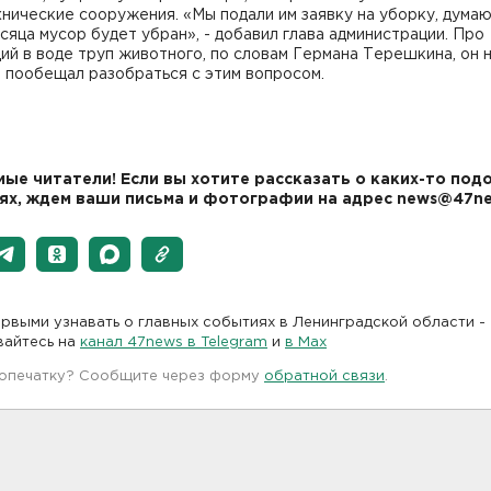
нические сооружения. «Мы подали им заявку на уборку, думаю
сяца мусор будет убран», - добавил глава администрации. Про
й в воде труп животного, по словам Германа Терешкина, он 
о пообещал разобраться с этим вопросом.
ые читатели! Если вы хотите рассказать о каких-то под
ях, ждем ваши письма и фотографии на адрес news@47ne
рвыми узнавать о главных событиях в Ленинградской области -
вайтесь на
канал 47news в Telegram
и
в Maх
 опечатку? Сообщите через форму
обратной связи
.