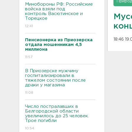
Приро
Минобороны РФ: Российские
войска взяли под
контроль Васютинское и
Мус
Торецкое
кон
12:41
18:46 19.
Пенсионерка из Приозерска
отдала мошенникам 4,5
миллиона
11:57
В Приозерске мужчину
госпитализировали в
тяжелом состоянии после
драки у магазина
11:08
Число постралавших в
Белгородской области
увеличилось до 25 человек.
Трое погибли
10:54