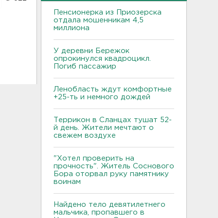
Пенсионерка из Приозерска
отдала мошенникам 4,5
миллиона
У деревни Бережок
опрокинулся квадроцикл.
Погиб пассажир
Ленобласть ждут комфортные
+25-ть и немного дождей
Террикон в Сланцах тушат 52-
й день. Жители мечтают о
свежем воздухе
"Хотел проверить на
прочность". Житель Соснового
Бора оторвал руку памятнику
воинам
Найдено тело девятилетнего
мальчика, пропавшего в