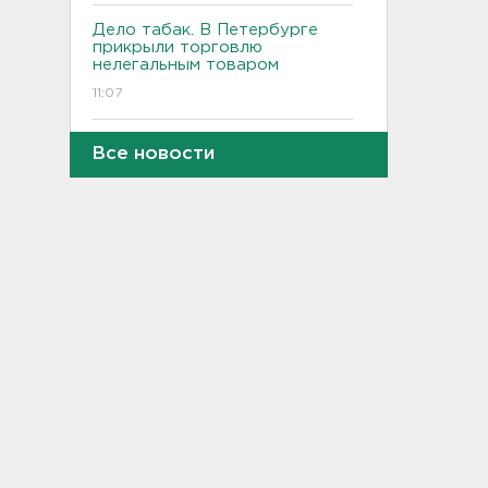
Дело табак. В Петербурге
прикрыли торговлю
нелегальным товаром
11:07
"Подарки" на 358 тысяч
Все новости
рублей забыл
задекларировать гражданин
Кубы на границе в
Ивангороде
10:50
Задержаны 20 сотрудников
пунктов обмена
криптовалюты в "Москва-
Сити"
10:35
После ракетного обстрела и
атак беспилотников на
транспорт в Белгородской
области пострадали пятеро