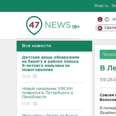
Власть
Э
18+
Сдела
Все новости
Проис
Детские вещи обнаружили
на берегу в районе поиска
9-летнего мальчика из
В Л
Новогорелово
13:36
11:51 25.
Новый начальник УФСИН
появился в Петербурге и
Совсем 
Ленобласти
Волосов
13:20
В понеде
Фрайлих 
Минцифры: Детям не будут