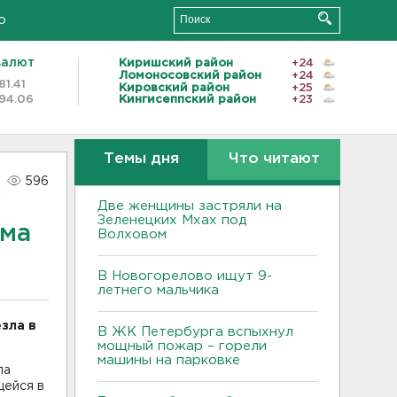
о
валют
Киришский район
+24
Ломоносовский район
+24
81.41
Кировский район
+25
94.06
Кингисеппский район
+23
Темы дня
Что читают
596
Две женщины застряли на
Зеленецких Мхах под
ама
Волховом
В Новогорелово ищут 9-
летнего мальчика
зла в
В ЖК Петербурга вспыхнул
мощный пожар – горели
машины на парковке
ла
щейся в