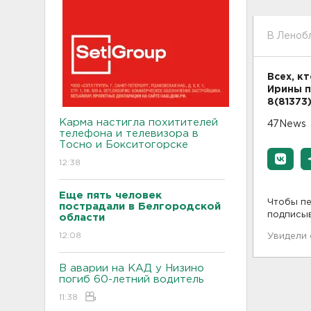
В Ленобл
Всех, к
Ирины п
8(81373)
Карма настигла похитителей
47News
телефона и телевизора в
Тосно и Бокситогорске
12:38
Еще пять человек
Чтобы пе
пострадали в Белгородской
подписы
области
12:08
Увидели
В аварии на КАД у Низино
погиб 60-летний водитель
11:38