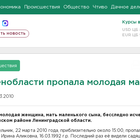
кономика
Происшествия
Общество
Чтиво
Дачное дел
Курсы 
USD ЦБ
ть новость
EUR ЦБ
шествия
енобласти пропала молодая м
03.2010
молодая женщина, мать маленького сына, бесследно исче
ском районе Ленинградской области.
льник, 22 марта 2010 года, приблизительно около 15:00, пропа
Ирина Аликовна, 16.03.1992 г.р. Последний раз её видели садя