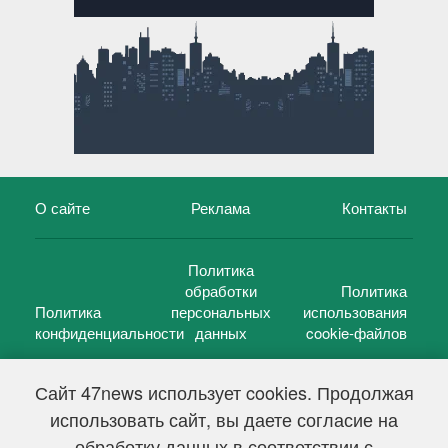
О сайте
Реклама
Контакты
Политика
обработки
Политика
Политика
персональных
использования
конфиденциальности
данных
cookie-файлов
Сайт 47news использует cookies. Продолжая
использовать сайт, вы даете согласие на
©
47 новостей (47 news)
2005 — 2026 г.
обработку данных в соответствии с