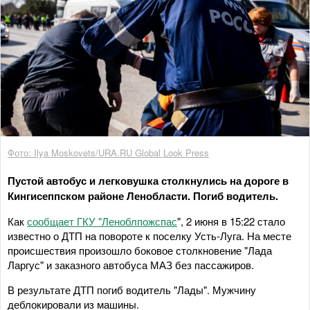
Фото: Ilya Moskovets/URA.RU Global Look Press
Пустой автобус и легковушка столкнулись на дороге в
Кингисеппском районе Ленобласти. Погиб водитель.
Как
сообщает ГКУ "Леноблпожспас
", 2 июня в 15:22 стало
известно о ДТП на повороте к поселку Усть-Луга. На месте
происшествия произошло боковое столкновение "Лада
Ларгус" и заказного автобуса МАЗ без пассажиров.
В результате ДТП погиб водитель "Лады". Мужчину
деблокировали из машины.