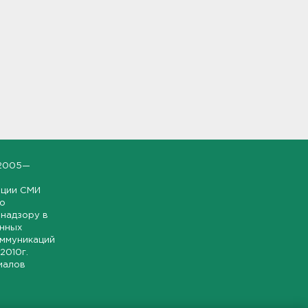
2005—
ации СМИ
но
надзору в
онных
оммуникаций
 2010г.
иалов