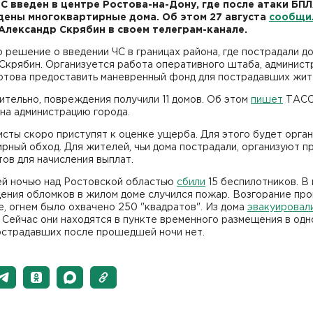
С введен в центре Ростова-на-Дону, где после атаки БП
ены многоквартирные дома. Об этом 27 августа
сообщи
Александр Скрябин в своем телеграм-канале.
 решение о введении ЧС в границах района, где пострадали до
Скрябин. Организуется работа оперативного штаба, админист
готова предоставить маневренный фонд для пострадавших жит
тельно, повреждения получили 11 домов. Об этом
пишет
ТАСС
на администрацию города.
сты скоро приступят к оценке ущерба. Для этого будет орга
рный обход. Для жителей, чьи дома пострадали, организуют п
ов для начисления выплат.
й ночью над Ростовской областью
сбили
15 беспилотников. В
дения обломков в жилом доме случился пожар. Возгорание пр
, огнем было охвачено 250 "квадратов". Из дома
эвакуировал
 Сейчас они находятся в пункте временного размещения в одн
острадавших после прошедшей ночи нет.