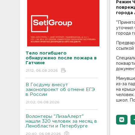
Режим Ч
поврежд
города 
"Принято
уточнил 
города 
Предвари
ссылкой 
Тело погибшего
обнаружено после пожара в
Специали
Гатчине
покварти
документ
21:12, 06.08.2026
Минувше
из-за па
В Госдуму внесут
законопроект об отмене ЕГЭ
на крыше
в России
человек.
школ. П
21:02, 06.08.2026
Волонтеры "ЛизаАлерт"
нашли 320 человек за месяц в
Ленобласти и Петербурге
20:40, 06.08.2026