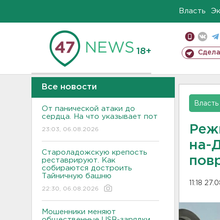
Власть
Э
18+
Сдела
Все новости
Власть
От панической атаки до
сердца. На что указывает пот
Реж
23:03, 06.08.2026
на-
Староладожскую крепость
пов
реставрируют. Как
собираются достроить
Тайничную башню
11:18 27.
22:30, 06.08.2026
Мошенники меняют
общественные USB-зарядки.