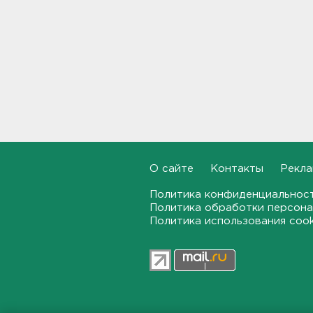
Для иностранных
абитуриентов хотят ввести
экзамен по русскому
18:49, 06.08.2026
Смертельное ДТП
произошло на КАД у Низино
18:23, 06.08.2026
Наезд моторной лодки на
матрас с детьми в
Ленобласти стал уголовным
О сайте
Контакты
Рекла
делом
Политика конфиденциальнос
18:22, 06.08.2026
Политика обработки персона
Политика использования coo
Фермеры в Ленобласти
смогут получить до 8 млн
рублей на развитие
хозяйства
18:07, 06.08.2026