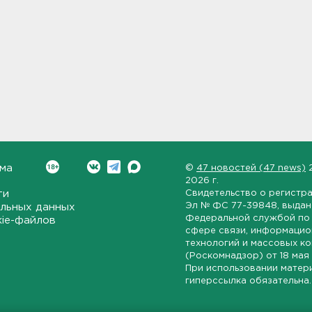
ма
©
47 новостей (47 news)
2026 г.
ти
Свидетельство о регистр
Эл № ФС 77-39848
, выда
льных данных
Федеральной службой по 
kie-файлов
сфере связи, информаци
технологий и массовых к
(Роскомнадзор) от
18 мая
При использовании матер
гиперссылка обязательна.