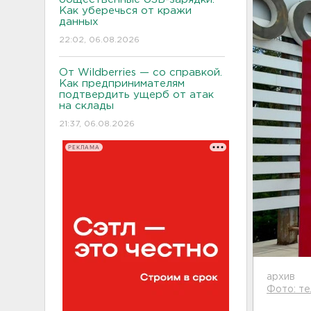
Как уберечься от кражи
данных
22:02, 06.08.2026
От Wildberries — со справкой.
Как предпринимателям
подтвердить ущерб от атак
на склады
21:37, 06.08.2026
РЕКЛАМА
архив
Фото: те