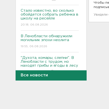
Чтобы пе
подписы
Стало известно, во сколько
обойдется собрать ребенка в
Увидели
школу на ресейле
20:18, 06.08.2026
В Ленобласти обнаружили
могильник эпохи неолита
19:55, 06.08.2026
"Духота, комары, слепни". В
Ленобласти с трудом, но
находят грибы и ягоды в лесу
19:36, 06.08.2026
Все новости
Ученые пришли к выводу, что
дача или проживание рядом с
парком спасает от этой
болезни
19:07, 06.08.2026