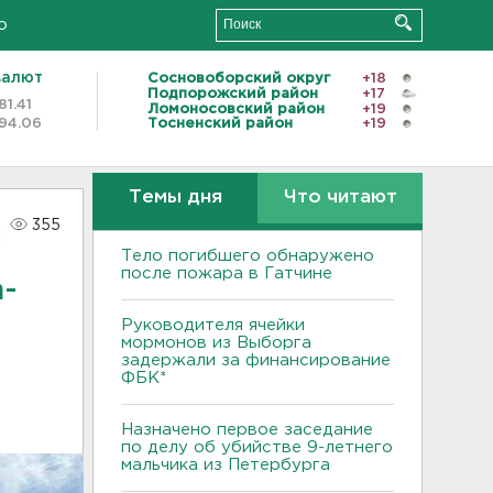
о
валют
Сосновоборский округ
+18
Подпорожский район
+17
81.41
Ломоносовский район
+19
94.06
Тосненский район
+19
Темы дня
Что читают
355
Тело погибшего обнаружено
после пожара в Гатчине
а-
Руководителя ячейки
мормонов из Выборга
задержали за финансирование
ФБК*
Назначено первое заседание
по делу об убийстве 9-летнего
мальчика из Петербурга