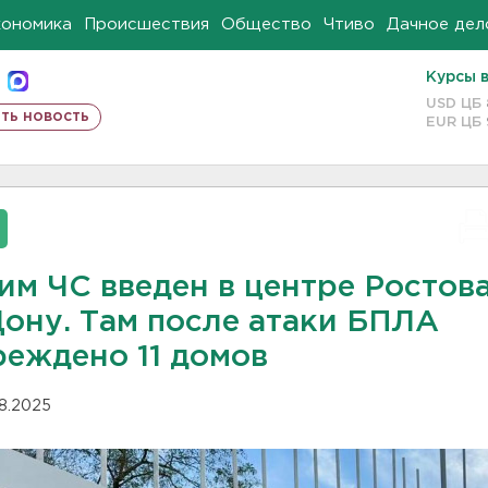
кономика
Происшествия
Общество
Чтиво
Дачное дел
Курсы 
USD ЦБ
ть новость
EUR ЦБ
им ЧС введен в центре Ростов
Дону. Там после атаки БПЛА
реждено 11 домов
08.2025