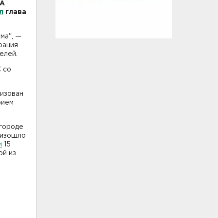
ЛА
л
глава
ма", —
рация
елей.
 со
низован
рием
 городе
оизошло
и
15
ой из