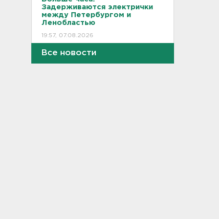
Задерживаются электрички
между Петербургом и
Ленобластью
19:57, 07.08.2026
Все новости
В Гатчине два
спецтранспорта не поделили
дорогу
19:36, 07.08.2026
Медведи Бу и Тяпа из «Дома
тигра» в Ленобласти
долетели до Ирландии
19:17, 07.08.2026
Больше десятка человек
утонули в Ленобласти за
июль
18:58, 07.08.2026
Задерживаются "Сапсаны" из