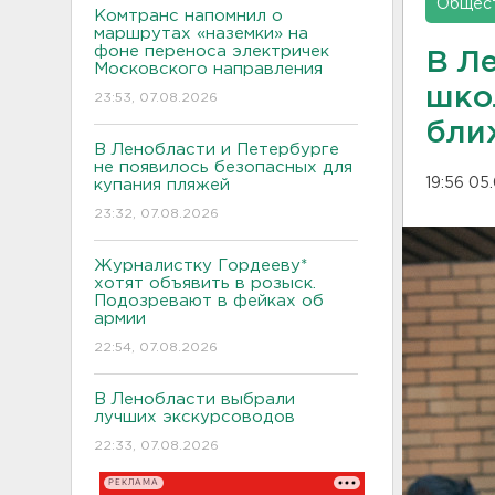
Общес
Комтранс напомнил о
маршрутах «наземки» на
фоне переноса электричек
В Л
Московского направления
шко
23:53, 07.08.2026
бли
В Ленобласти и Петербурге
не появилось безопасных для
19:56 05
купания пляжей
23:32, 07.08.2026
Журналистку Гордееву*
хотят объявить в розыск.
Подозревают в фейках об
армии
22:54, 07.08.2026
В Ленобласти выбрали
лучших экскурсоводов
22:33, 07.08.2026
РЕКЛАМА