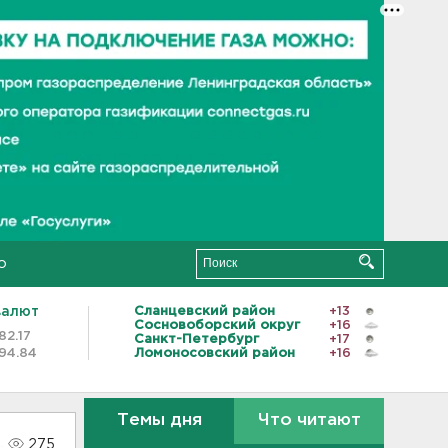
о
валют
Сланцевский район
+13
Сосновоборский округ
+16
82.17
Санкт-Петербург
+17
94.84
Ломоносовский район
+16
Темы дня
Что читают
275