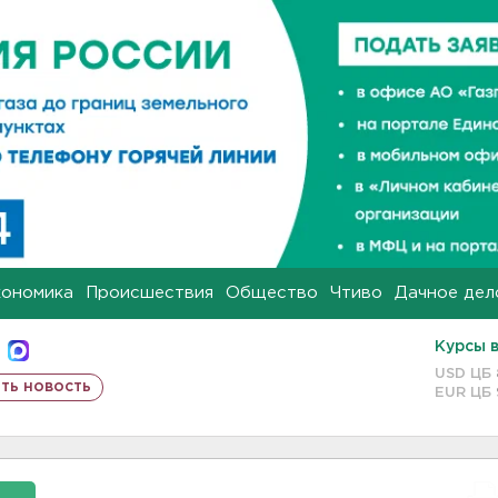
кономика
Происшествия
Общество
Чтиво
Дачное дел
Курсы 
USD ЦБ
ть новость
EUR ЦБ