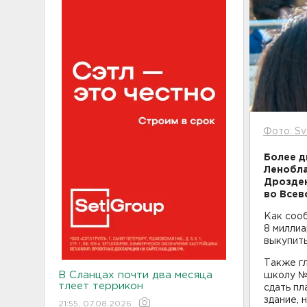
Фото: Sv
Более д
Ленобла
Дрозден
во Всев
Как сооб
8 милли
выкупить
Также гл
В Сланцах почти два месяца
школу № 
тлеет террикон
сдать пл
здание, 
21:55, 07.08.2026