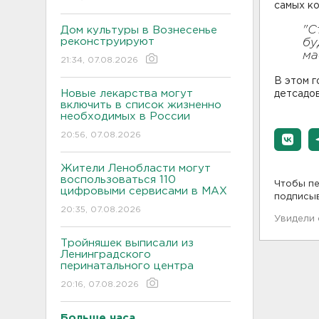
самых к
"С
Дом культуры в Вознесенье
реконструируют
бу
ма
21:34, 07.08.2026
В этом г
Новые лекарства могут
детсадов
включить в список жизненно
необходимых в России
20:56, 07.08.2026
Жители Ленобласти могут
воспользоваться 110
Чтобы пе
цифровыми сервисами в МАХ
подписы
20:35, 07.08.2026
Увидели
Тройняшек выписали из
Ленинградского
перинатального центра
20:16, 07.08.2026
Больше часа.