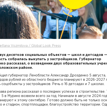
etlana Vozmilova / Global Look Press
вух десятков социальных объектов — школ и детсадов 
сть собралась выкупать у застройщиков. Губернатор
ко рассказал, о возведении двух образовательных учр
оложском районе.
щил губернатор Ленобласти Александр Дрозденко 5 августа, 
ардов рублей из областного бюджета планируют в 2026-2027 
 соцобъекты у застройщиков. Речь о 16 детсадах и 7 школах.
ава региона рассказал о последних успехах в строительстве. 
5 в Мурино возвели всего за год. Начинали в августе 2024 год
анируют к этому сентябрю. Готово должно быть не только ос
но и стадион, спортплощадки, благоустройство территории. Од