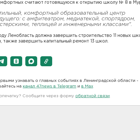
омфортных считают готовящуюся к открытию школу № 8 в Му
тильный, комфортный образовательный центр
дущего: с амфитеатром, медиатекой, спортядром,
стерскими, теплицей и инженерными классами".
оду Ленобласть должна завершить строительство 11 новых шко
, также завершить капитальный ремонт 13 школ.
рвыми узнавать о главных событиях в Ленинградской области -
вайтесь на
канал 47news в Telegram
и
в Maх
 опечатку? Сообщите через форму
обратной связи
.