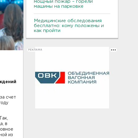
мощный пожар – горели
машины на парковке
Медицинские обследования
бесплатно: кому положены и
как пройти
РЕКЛАМА
—
еждений
за счет
году
Так,
а, в
новное
ной из