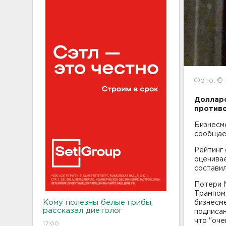
Фото: ©
Долларо
противо
Бизнесме
сообща
Рейтинг
оценивае
составил
Потери 
Трампом
Кому полезны белые грибы,
бизнесм
рассказал диетолог
подписа
что "оче
17:00