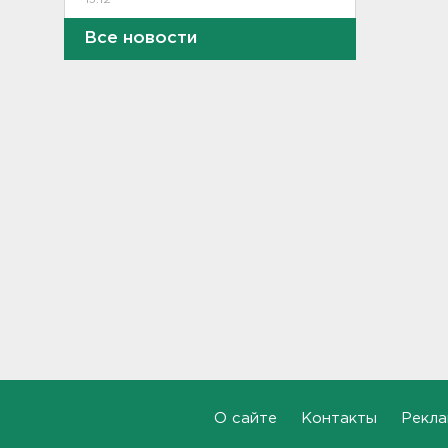
Все новости
В Севастополе после атаки
БПЛА повреждены 15
многоквартирных домов и
автомобили
14:57
Скончался отец футболиста
Месси
14:38
После нападения на бригаду
скорой в Красном Селе
возбудили уголовное дело
13:50
Террикон в Сланцах тушат
52-й день. Жители мечтают
о свежем воздухе
О сайте
Контакты
Рекла
13:30