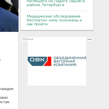
погибшего на Ладоге, нашли в
районе Петербурга
Медицинские обследования
бесплатно: кому положены и
как пройти
РЕКЛАМА
я
нальдом
ковал
истам,