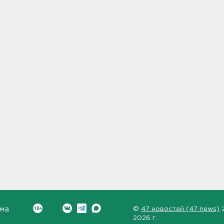
ма
©
47 новостей (47 news)
2026 г.