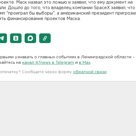
оекте. Маск назвал это ложью и заявил, что ему документ не
ли. Дошло до того, что владелец компании SpaceX заявил, что
мп "проиграл бы выборы", а американский президент пригрози
ить финансирование проектов Маска.
рвыми узнавать о главных событиях в Ленинградской области -
вайтесь на
канал 47news в Telegram
и
в Maх
 опечатку? Сообщите через форму
обратной связи
.