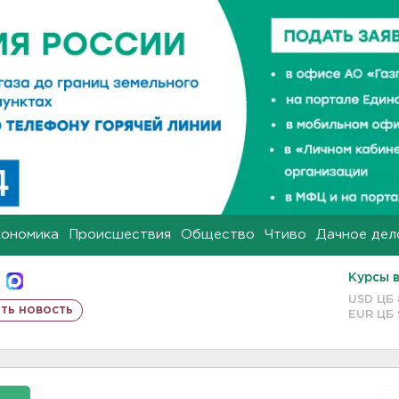
кономика
Происшествия
Общество
Чтиво
Дачное дел
Курсы 
USD ЦБ
ть новость
EUR ЦБ