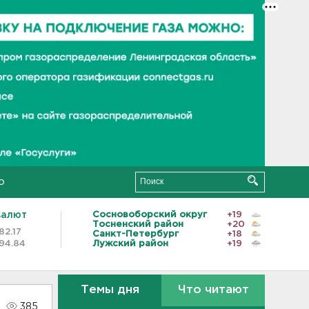
о
валют
Сосновоборский округ
+19
Тосненский район
+20
82.17
Санкт-Петербург
+18
94.84
Лужский район
+19
Темы дня
Что читают
385