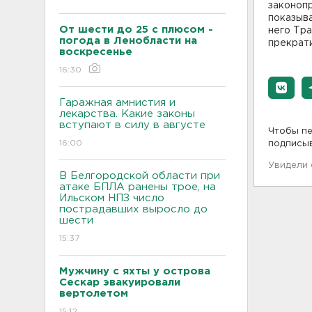
законопр
показыва
От шести до 25 с плюсом -
него Тра
погода в Ленобласти на
прекрат
воскресенье
16:30
Гаражная амнистия и
лекарства. Какие законы
вступают в силу в августе
Чтобы пе
16:00
подписы
Увидели
В Белгородской области при
атаке БПЛА ранены трое, на
Ильском НПЗ число
пострадавших выросло до
шести
15:37
Мужчину с яхты у острова
Сескар эвакуировали
вертолетом
15:12