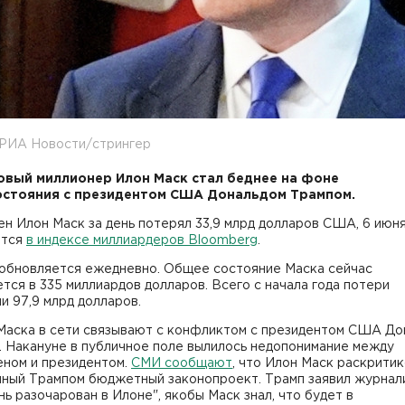
 РИА Новости/стрингер
вый миллионер Илон Маск стал беднее на фоне
стояния с президентом США Дональдом Трампом.
н Илон Маск за день потерял 33,9 млрд долларов США, 6 июн
ется
в индексе миллиардеров Bloomberg
.
 обновляется ежедневно. Общее состояние Маска сейчас
тся в 335 миллиардов долларов. Всего с начала года потери
и 97,9 млрд долларов.
Маска в сети связывают с конфликтом с президентом США До
. Накануне в публичное поле вылилось недопонимание между
еном и президентом.
СМИ сообщают
, что Илон Маск раскрити
нный Трампом бюджетный законопроект. Трамп заявил журнал
нь разочарован в Илоне", якобы Маск знал, что будет в