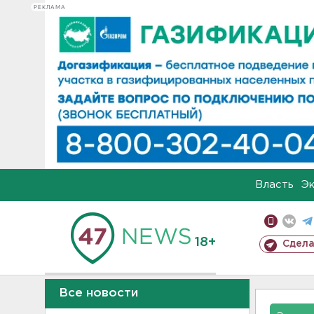
РЕКЛАМА
Власть
Э
18+
Сдела
Все новости