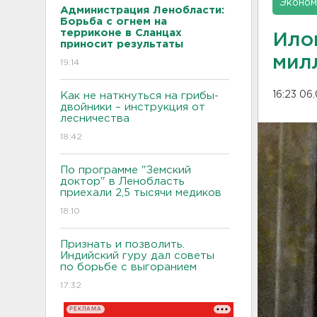
Эконом
Администрация Ленобласти:
Борьба с огнем на
терриконе в Сланцах
Ило
приносит результаты
мил
19:14
16:23 06
Как не наткнуться на грибы-
двойники – инструкция от
лесничества
18:42
По программе "Земский
доктор" в Ленобласть
приехали 2,5 тысячи медиков
18:10
Признать и позволить.
Индийский гуру дал советы
по борьбе с выгоранием
17:32
РЕКЛАМА