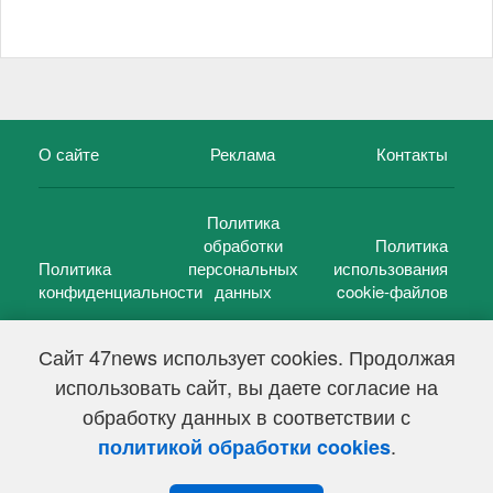
О сайте
Реклама
Контакты
Политика
обработки
Политика
Политика
персональных
использования
конфиденциальности
данных
cookie-файлов
Сайт 47news использует cookies. Продолжая
использовать сайт, вы даете согласие на
©
47 новостей (47 news)
2005 — 2026 г.
обработку данных в соответствии с
Свидетельство о регистрации СМИ Эл № ФС 77-39848, выдано
Федеральной службой по надзору в сфере связи,
.
политикой обработки cookies
информационных технологий и массовых коммуникаций
(Роскомнадзор) от 18 мая 2010г.