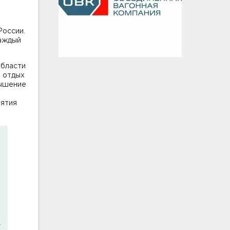
России.
каждый
области
и отдых
вышение
нятия
,