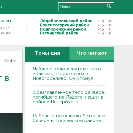
о
валют
Лодейнопольский район
+16
Бокситогорский район
+15
82.17
Подпорожский район
+15
94.84
Гатчинский район
+16
Темы дня
Что читают
351
Найдено тело девятилетнего
мальчика, пропавшего в
 в
Новогорелово. Он утонул
Обезглавленное тело дайвера,
погибшего на Ладоге, нашли в
районе Петербурга
Рабочего придавило бетонным
блоком в Тосненском районе