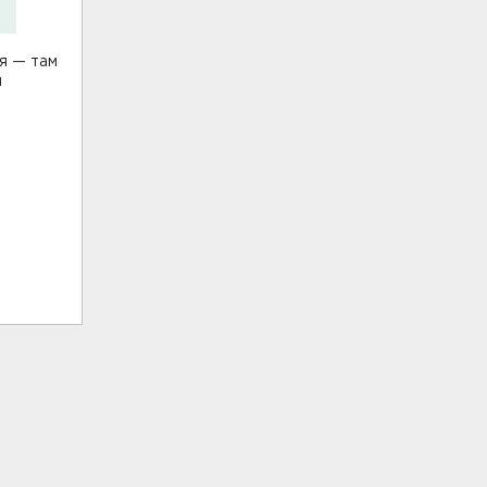
я — там
й