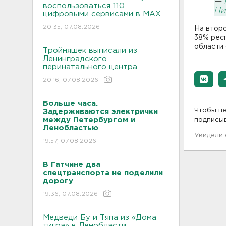
—
воспользоваться 110
Ни
цифровыми сервисами в МАХ
20:35, 07.08.2026
На второ
38% рес
области 
Тройняшек выписали из
Ленинградского
перинатального центра
20:16, 07.08.2026
Больше часа.
Чтобы пе
Задерживаются электрички
между Петербургом и
подписы
Ленобластью
Увидели
19:57, 07.08.2026
В Гатчине два
спецтранспорта не поделили
дорогу
19:36, 07.08.2026
Медведи Бу и Тяпа из «Дома
тигра» в Ленобласти