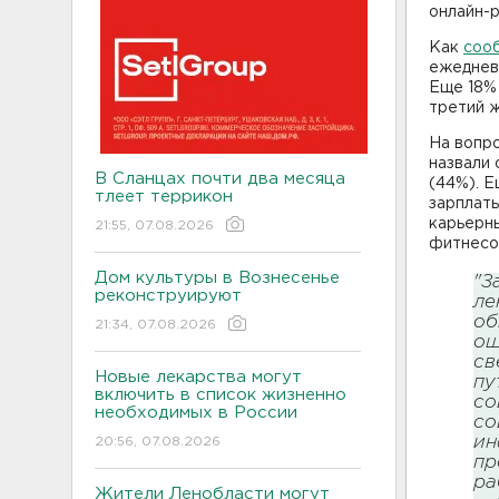
онлайн-р
Как
сооб
ежедневн
Еще 18% 
третий ж
На вопр
назвали 
В Сланцах почти два месяца
(44%). 
тлеет террикон
зарплаты
карьерны
21:55, 07.08.2026
фитнесо
Дом культуры в Вознесенье
"З
реконструируют
ле
об
21:34, 07.08.2026
ощ
св
Новые лекарства могут
пу
включить в список жизненно
со
необходимых в России
со
ин
20:56, 07.08.2026
пр
ра
Жители Ленобласти могут