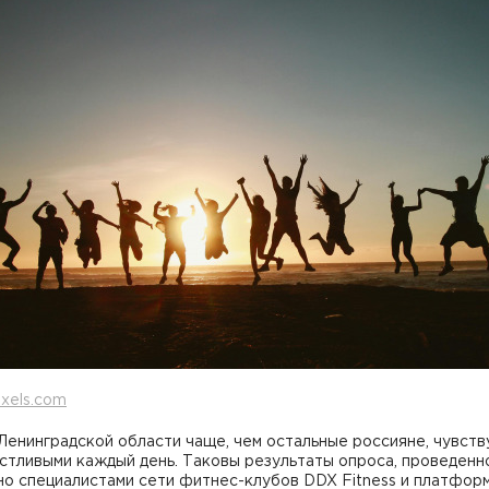
xels.com
Ленинградской области чаще, чем остальные россияне, чувст
стливыми каждый день. Таковы результаты опроса, проведенн
но специалистами сети фитнес-клубов DDX Fitness и платфор