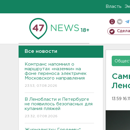
Власть
Э
18+
Сдела
Все новости
Общес
Комтранс напомнил о
маршрутах «наземки» на
фоне переноса электричек
Сам
Московского направления
Лен
23:53, 07.08.2026
13:59 16.
В Ленобласти и Петербурге
не появилось безопасных для
купания пляжей
23:32, 07.08.2026
Журналистку Гордееву*