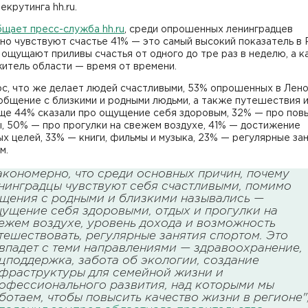
екрутинга hh.ru.
щает пресс-служба hh.ru
, среди опрошенных ленинградцев
о чувствуют счастье 41% — это самый высокий показатель в 
ощущают приливы счастья от одного до тре раз в неделю, а 
итель области — время от времени.
ос, что же делает людей счастливыми, 53% опрошенных в Лен
общение с близкими и родными людьми, а также путешествия 
Еще 44% сказали про ощущение себя здоровым, 32% — про по
, 50% — про прогулки на свежем воздухе, 41% — достижение
х целей, 33% — книги, фильмы и музыка, 23% — регулярные за
м.
акономерно, что среди основных причин, почему
нинградцы чувствуют себя счастливыми, помимо
щения с родными и близкими назывались —
ущение себя здоровыми, отдых и прогулки на
ежем воздухе, уровень дохода и возможность
тешествовать, регулярные занятия спортом. Это
впадет с теми направлениями — здравоохранение,
цподдержка, забота об экологии, создание
фраструктуры для семейной жизни и
офессионального развития, над которыми мы
ботаем, чтобы повысить качество жизни в регионе"