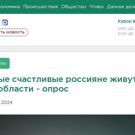
кономика
Происшествия
Общество
Чтиво
Дачное дел
Курсы 
USD ЦБ
ть новость
EUR ЦБ
тво
ые счастливые россияне живут
области - опрос
11.2024