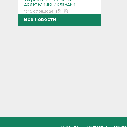
долетели до Ирландии
19:17, 07.08.2026
Все новости
Больше десятка человек
утонули в Ленобласти за
июль
18:58, 07.08.2026
Задерживаются "Сапсаны" из
Москвы в Петербург
18:37, 07.08.2026
Мобильный медпункт приедет
проверять здоровье жителей
Соснового Бора
18:18, 07.08.2026
Врач дала рекомендации для
родителей с детьми - как
пережить жару
17:59, 07.08.2026