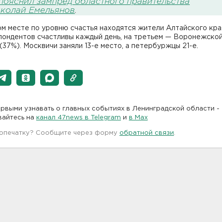
пояснил зампред областного правительства
колай Емельянов
.
м месте по уровню счастья находятся жители Алтайского кра
пондентов счастливы каждый день, на третьем — Воронежско
(37%). Москвичи заняли 13-е место, а петербуржцы 21-е.
рвыми узнавать о главных событиях в Ленинградской области -
вайтесь на
канал 47news в Telegram
и
в Maх
 опечатку? Сообщите через форму
обратной связи
.