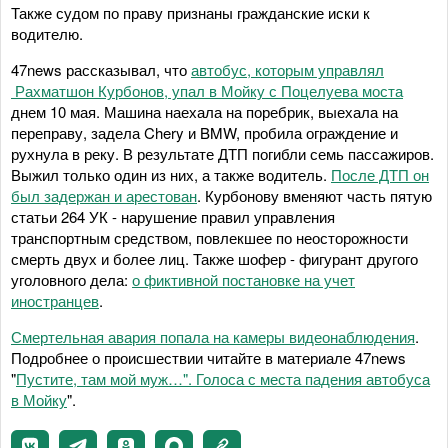
Также судом по праву признаны гражданские иски к
водителю.
47news рассказывал, что
автобус, которым управлял
Рахматшон Курбонов, упал в Мойку с Поцелуева моста
днем 10 мая. Машина наехала на поребрик, выехала на
переправу, задела Chery и BMW, пробила ограждение и
рухнула в реку. В результате ДТП погибли семь пассажиров.
Выжил только один из них, а также водитель.
После ДТП он
был задержан и арестован
. Курбонову вменяют часть пятую
статьи 264 УК - нарушение правил управления
транспортным средством, повлекшее по неосторожности
смерть двух и более лиц. Также шофер - фигурант другого
уголовного дела:
о фиктивной постановке на учет
иностранцев
.
Смертельная авария попала на камеры видеонаблюдения
.
Подробнее о происшествии читайте в материале 47news
"
Пустите, там мой муж…". Голоса с места падения автобуса
в Мойку
".