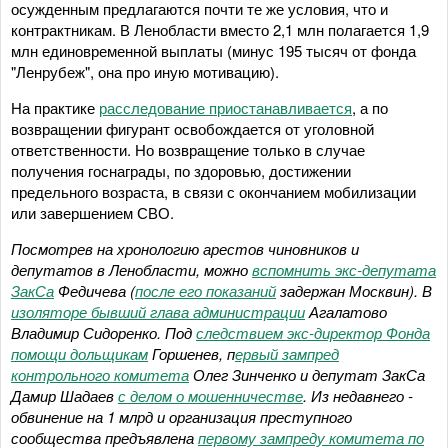
осужденным предлагаются почти те же условия, что и
контрактникам. В Ленобласти вместо 2,1 млн полагается 1,9
млн единовременной выплаты (минус 195 тысяч от фонда
"Ленрубеж", она про иную мотивацию).
На практике
расследование приостанавливается
, а по
возвращении фигурант освобождается от уголовной
ответственности. Но возвращение только в случае
получения госнаграды, по здоровью, достижении
предельного возраста, в связи с окончанием мобилизации
или завершением СВО.
Посмотрев на хронологию арестов чиновников и
депутатов в Ленобласти, можно
вспомнить экс-депутата
ЗакСа
Федичева
(
после его показаний
задержан Москвин). В
изоляторе бывший глава администрации
Агалатово
Владимир Сидоренко.
Под
следствием экс-директор Фонда
помощи дольщикам
Горшенев
,
п
ервый зампред
контрольного комитета
Олег Зинченко и
депутат ЗакСа
Дамир Шадаев
с делом о мошенничестве
. Из недавнего -
обвинение на 1 млрд и организация преступного
сообщества предъявлена
первому зампреду комитета по