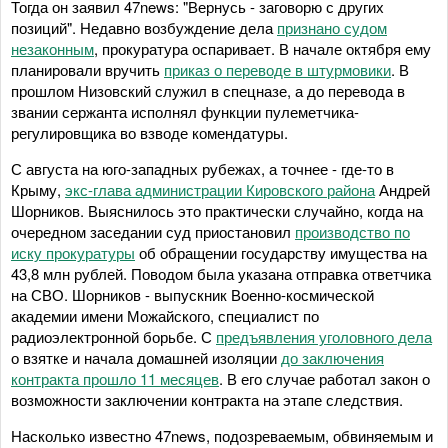
Тогда он заявил 47news: "Вернусь - заговорю с других
позиций". Недавно возбуждение дела
признано судом
незаконным
, прокуратура оспаривает. В начале октября ему
планировали вручить
приказ о переводе в штурмовики
. В
прошлом Низовский служил в спецназе, а до перевода в
звании сержанта исполнял функции пулеметчика-
регулировщика во взводе комендатуры.
С августа на юго-западных рубежах, а точнее - где-то в
Крыму,
экс-глава администрации Кировского района
Андрей
Шорников. Выяснилось это практически случайно, когда на
очередном заседании суд приостановил
производство по
иску прокуратуры
об обращении государству имущества на
43,8 млн рублей. Поводом была указана отправка ответчика
на СВО. Шорников - выпускник Военно-космической
академии имени Можайского, специалист по
радиоэлектронной борьбе. С
предъявления уголовного дела
о взятке и начала домашней изоляции
до заключения
контракта прошло 11 месяцев
. В его случае работал закон о
возможности заключении контракта на этапе следствия.
Насколько известно 47news, подозреваемым, обвиняемым и