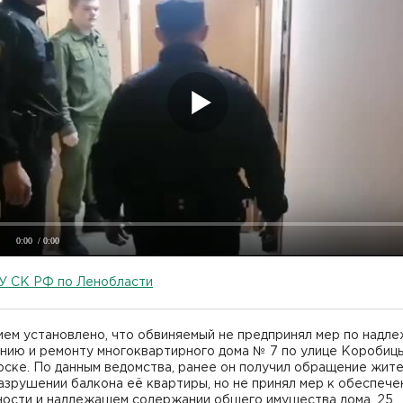
0:00
/ 0:00
У СК РФ по Ленобласти
ием установлено, что обвиняемый не предпринял мер по надл
нию и ремонту многоквартирного дома № 7 по улице Коробиц
рске. По данным ведомства, ранее он получил обращение жит
азрушении балкона её квартиры, но не принял мер к обеспеч
ности и надлежащем содержании общего имущества дома. 25