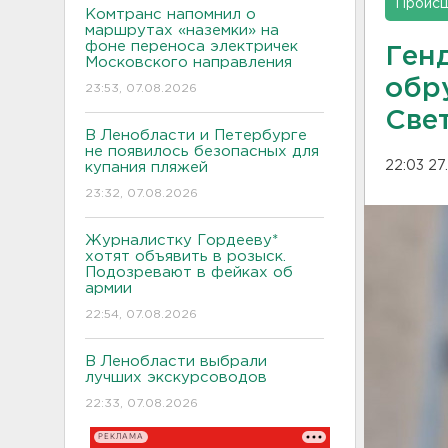
Проис
Комтранс напомнил о
маршрутах «наземки» на
фоне переноса электричек
Ген
Московского направления
обр
23:53, 07.08.2026
Све
В Ленобласти и Петербурге
не появилось безопасных для
22:03 27
купания пляжей
23:32, 07.08.2026
Журналистку Гордееву*
хотят объявить в розыск.
Подозревают в фейках об
армии
22:54, 07.08.2026
В Ленобласти выбрали
лучших экскурсоводов
22:33, 07.08.2026
РЕКЛАМА