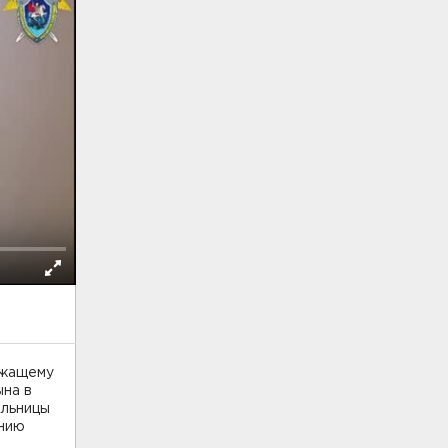
ежащему
ына в
ельницы
ению