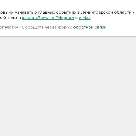
рвыми узнавать о главных событиях в Ленинградской области -
вайтесь на
канал 47news в Telegram
и
в Maх
 опечатку? Сообщите через форму
обратной связи
.