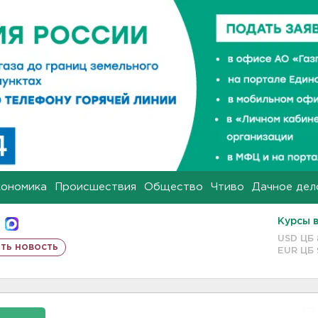
кономика
Происшествия
Общество
Чтиво
Дачное дел
Курсы 
USD ЦБ
ть новость
EUR ЦБ