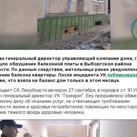
н генеральный директор управляющей компании дома, 
ло обрушение балконной плиты в Выборгском районе
сти. По данным следствия, жительница ранее уведомляла
нии балкона квартиры. После инцидента УК
публиковал
ие, что взяла на баланс дом только в этом месяце.
щает СК Ленобласти вечером 27 сентября, в порядке ст. 91 
н генеральный директор УК "Гриндом". Ему предъявлено обви
вному делу об оказании услуг, не отвечающих требованиям
ности жизни и здоровья потребителей, повлекших по неостор
ние тяжкого вреда здоровью человека.