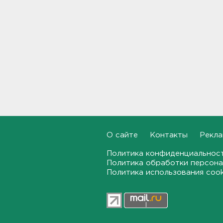
17:19, 07.08.2026
В вузы Петербурга по квоте
для участников СВО и их
детей поступили 3,4 тысячи
человек
16:57, 07.08.2026
Найдено тело
девятилетнего мальчика,
пропавшего в
Новогорелово. Он утонул
16:41, 07.08.2026
О сайте
Контакты
Рекла
Бывшего директора Popcorn
Политика конфиденциальнос
Books приговорили к 4 годам
Политика обработки персона
условно
Политика использования coo
16:16, 07.08.2026
Выходные в Ленобласти
порадуют теплом. Но
местами будет дождливо и