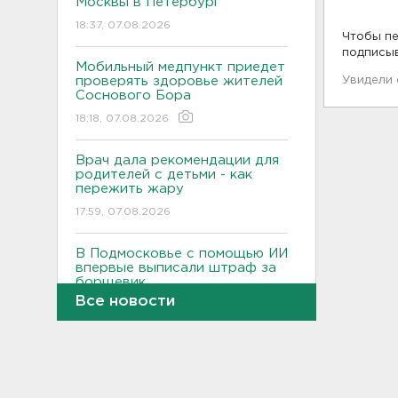
Москвы в Петербург
18:37, 07.08.2026
Чтобы пе
подписы
Мобильный медпункт приедет
проверять здоровье жителей
Увидели
Соснового Бора
18:18, 07.08.2026
Врач дала рекомендации для
родителей с детьми - как
пережить жару
17:59, 07.08.2026
В Подмосковье с помощью ИИ
впервые выписали штраф за
борщевик
Все новости
17:38, 07.08.2026
В Тосно открыли
перекрёсток, разбитый
самосвалами со стройки
ВСМ