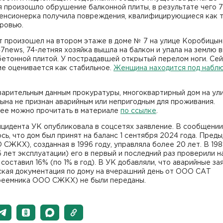
 произошло обрушение балконной плиты, в результате чего 7
пенсионерка получила повреждения, квалифицирующиеся как 
ровью.
т произошел на втором этаже в доме № 7 на улице Коробицын
7news, 74-летняя хозяйка вышла на балкон и упала на землю 
бетонной плитой. У пострадавшей открытый перелом ноги. Сей
е оценивается как стабильное.
Женщина находится под набл
варительным данным прокуратуры, многоквартирный дом на ул
на не признан аварийным или непригодным для проживания.
ее можно прочитать в материале
по ссылке
.
цидента УК опубликовала в соцсетях заявление. В сообщении
сь, что дом был принят на баланс 1 сентября 2024 года. Пред
СЖКХ), созданная в 1996 году, управляла более 20 лет. В 198
6 лет эксплуатации) его в первый и последний раз проверили на
составил 16% (по 1% в год). В УК добавляли, что аварийные за
ская документация по дому на вчерашний день от ООО САТ
реемника ООО СЖКХ) не были переданы.