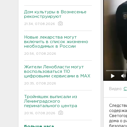
Дом культуры в Вознесенье
реконструируют
21:34, 07.08.2026
Новые лекарства могут
включить в список жизненно
необходимых в России
20:56, 07.08.2026
Жители Ленобласти могут
воспользоваться 110
цифровыми сервисами в МАХ
20:35, 07.08.2026
Видео:
С
Тройняшек выписали из
Ленинградского
перинатального центра
Следств
содержа
20:16, 07.08.2026
Светого
дома о р
безопас
Больше часа.