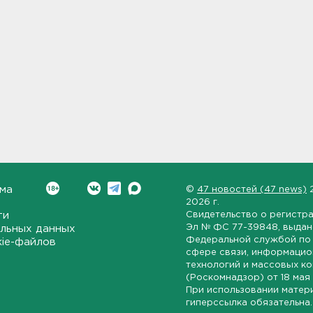
ма
©
47 новостей (47 news)
2026 г.
ти
Свидетельство о регистр
Эл № ФС 77-39848
, выда
льных данных
Федеральной службой по 
kie-файлов
сфере связи, информаци
технологий и массовых к
(Роскомнадзор) от
18 мая
При использовании матер
гиперссылка обязательна.