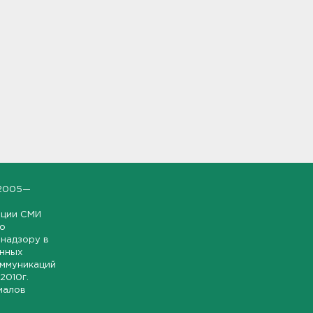
2005—
ации СМИ
но
надзору в
онных
оммуникаций
 2010г.
иалов