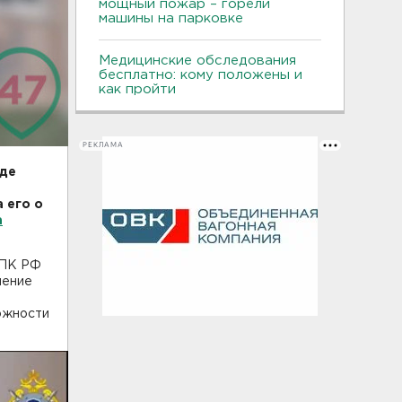
мощный пожар – горели
машины на парковке
Медицинские обследования
бесплатно: кому положены и
как пройти
РЕКЛАМА
где
 его о
а
УПК РФ
нение
ожности