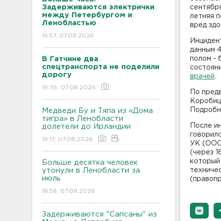
Задерживаются электрички
сентября
между Петербургом и
летняя 
Ленобластью
вред здо
19:57, 07.08.2026
Инциден
данным 4
В Гатчине два
полом - 
спецтранспорта не поделили
состояни
дорогу
врачей
.
19:36, 07.08.2026
По пред
Коробицы
Подробн
Медведи Бу и Тяпа из «Дома
тигра» в Ленобласти
После ин
долетели до Ирландии
говорило
19:17, 07.08.2026
УК (ООО 
(через 1
который 
Больше десятка человек
утонули в Ленобласти за
техниче
июль
(правоп
18:58, 07.08.2026
Задерживаются "Сапсаны" из