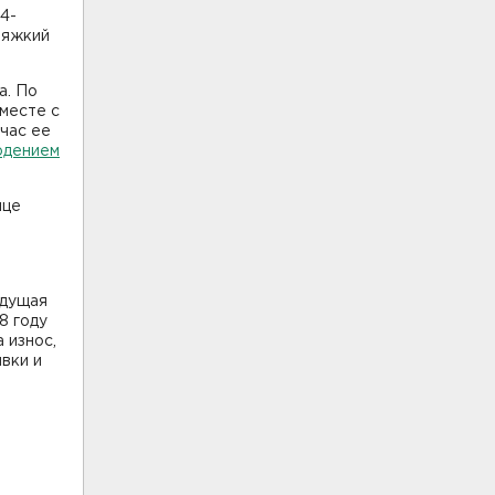
4-
тяжкий
а. По
вместе с
час ее
юдением
ице
ыдущая
8 году
 износ,
явки и