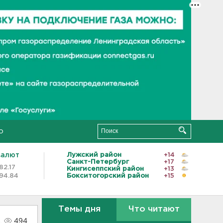
о
валют
Лужский район
+14
Санкт-Петербург
+17
82.17
Кингисеппский район
+13
94.84
Бокситогорский район
+15
Темы дня
Что читают
494