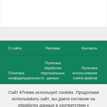
О сайте
Реклама
Контакты
Политика
обработки
Политика
Политика
персональных
использования
конфиденциальности
данных
cookie-файлов
Сайт 47news использует cookies. Продолжая
использовать сайт, вы даете согласие на
©
47 новостей (47 news)
2005 — 2026 г.
обработку данных в соответствии с
Свидетельство о регистрации СМИ Эл № ФС 77-39848, выдано