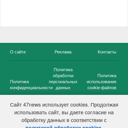
О сайте
Реклама
Контакты
Политика
обработки
Политика
Политика
персональных
использования
конфиденциальности
данных
cookie-файлов
Сайт 47news использует cookies. Продолжая
использовать сайт, вы даете согласие на
©
47 новостей (47 news)
2005 — 2026 г.
обработку данных в соответствии с
Свидетельство о регистрации СМИ Эл № ФС 77-39848, выдано
Федеральной службой по надзору в сфере связи,
.
политикой обработки cookies