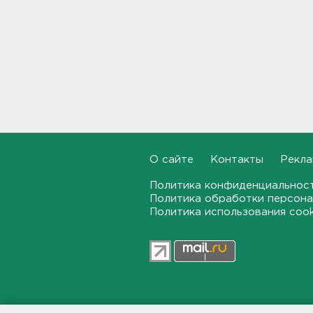
Наезд моторной лодки на
матрас с детьми в
Ленобласти стал уголовным
делом
18:22, 06.08.2026
Фермеры в Ленобласти
смогут получить до 8 млн
рублей на развитие
хозяйства
18:07, 06.08.2026
О сайте
Контакты
Рекла
На "Сортавалу" съехались
спасатели и дорожники.
Политика конфиденциальнос
Отрабатывали легенду о
Политика обработки персона
крупном ДТП
Политика использования coo
17:50, 06.08.2026
В пятницу вузы публикуют
списки. Ленобласть подвела
итоги приемной
кампании-2026
17:36, 06.08.2026
47news.ru — независимое интерн