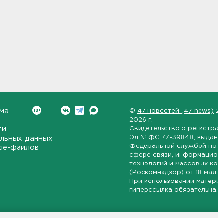
ма
©
47 новостей (47 news)
2026 г.
ти
Свидетельство о регистр
Эл № ФС 77-39848
, выда
льных данных
Федеральной службой по 
kie-файлов
сфере связи, информаци
технологий и массовых к
(Роскомнадзор) от
18 мая
При использовании матер
гиперссылка обязательна.
ет-издание, направленное на всестороннее освещение политиче