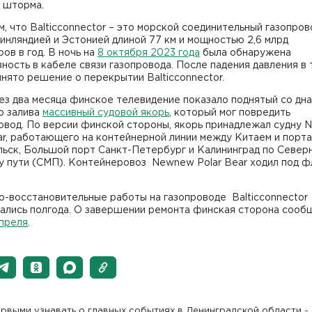
 шторма.
, что Balticconnector – это морской соединительный газопров
нляндией и Эстонией длиной 77 км и мощностью 2,6 млрд
ов в год. В ночь на
8 октября 2023 года
была обнаружена
ность в кабеле связи газопровода. После падения давления в
нято решение о перекрытии Balticconnector.
з два месяца финское телевидение показало поднятый со дна
о залива
массивный судовой якорь
, который мог повредить
овод. По версии финской стороны, якорь принадлежал судну
ar, работающего на контейнерной линии между Китаем и порт
льск, Большой порт Санкт-Петербург и Калининград по Север
у пути (СМП). Контейнеровоз Newnew Polar Bear ходил под ф
о-восстановительные работы на газопроводе Balticconnector
ались полгода. О завершении ремонта финская сторона сооб
апреля
.
рвыми узнавать о главных событиях в Ленинградской области -