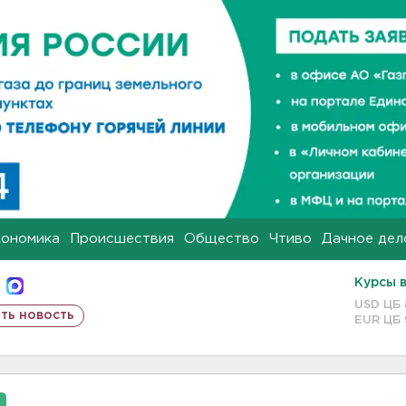
кономика
Происшествия
Общество
Чтиво
Дачное дел
Курсы 
USD ЦБ
ть новость
EUR ЦБ