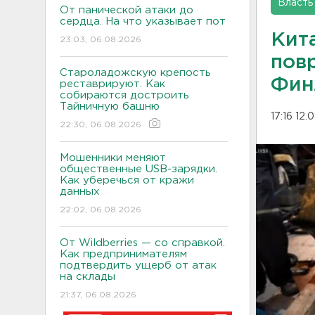
Власть
От панической атаки до
сердца. На что указывает пот
Кит
23:03, 06.08.2026
пов
Староладожскую крепость
Фин
реставрируют. Как
собираются достроить
Тайничную башню
17:16 12.
22:30, 06.08.2026
Мошенники меняют
общественные USB-зарядки.
Как уберечься от кражи
данных
22:02, 06.08.2026
От Wildberries — со справкой.
Как предпринимателям
подтвердить ущерб от атак
на склады
21:37, 06.08.2026