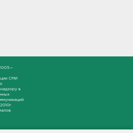
2005—
ации СМИ
но
надзору в
онных
оммуникаций
 2010г.
иалов
ской и