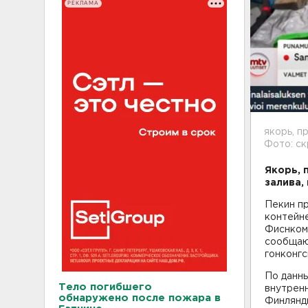
РЕКЛАМА
якорь, п
Фото: ск
Якорь, 
залива,
Пекин пр
контейне
Фиснком 
сообщают
гонконг
По данны
Тело погибшего
внутрен
обнаружено после пожара в
Финлянди