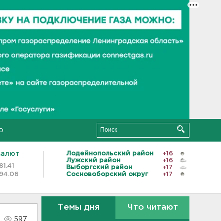
о
валют
Лодейнопольский район
+16
Лужский район
+16
81.41
Выборгский район
+17
94.06
Сосновоборский округ
+17
Темы дня
Что читают
597