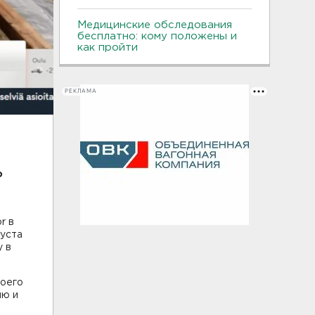
Медицинские обследования
бесплатно: кому положены и
как пройти
РЕКЛАМА
о
r в
густа
у в
воего
ию и