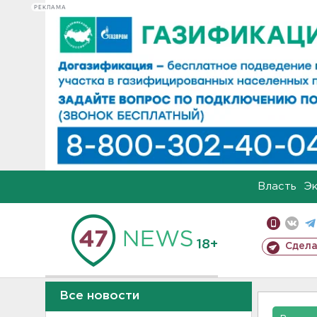
РЕКЛАМА
Власть
Э
18+
Сдела
Все новости