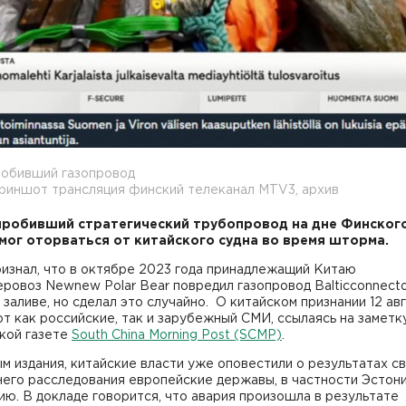
робивший газопровод
риншот трансляция финский телеканал MTV3, архив
пробивший стратегический трубопровод на дне Финског
 мог оторваться от китайского судна во время шторма.
изнал, что в октябре 2023 года принадлежащий Китаю
ровоз Newnew Polar Bear повредил газопровод Balticconnecto
заливе, но сделал это случайно. О китайском признании 12 ав
 как российские, так и зарубежный СМИ, ссылаясь на заметк
ской газете
South China Morning Post (SCMP)
.
м издания, китайские власти уже оповестили о результатах с
него расследования европейские державы, в частности Эстон
ю. В докладе говорится, что авария произошла в результате