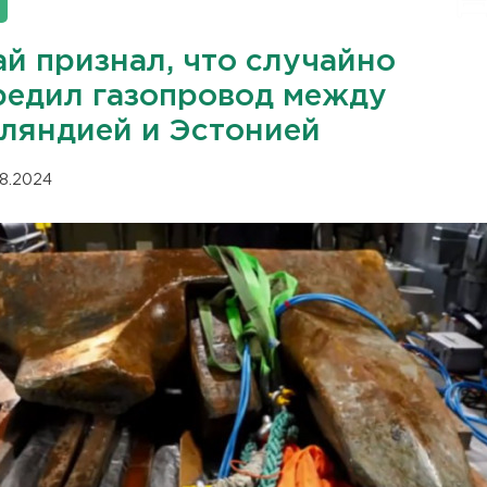
ай признал, что случайно
редил газопровод между
ляндией и Эстонией
08.2024