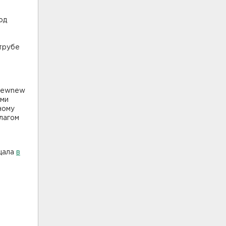
од
 трубе
 Newnew
ами
ному
лагом
щала
в