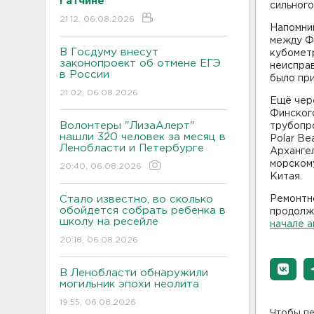
Гатчине
сильного
21:12, 06.08.2026
Напомним
между Фи
В Госдуму внесут
кубометр
законопроект об отмене ЕГЭ
неисправ
в России
было при
21:02, 06.08.2026
Ещё чере
Финског
Волонтеры "ЛизаАлерт"
трубопр
нашли 320 человек за месяц в
Polar Be
Ленобласти и Петербурге
Арханге
морском
20:40, 06.08.2026
Китая.
Стало известно, во сколько
Ремонтн
обойдется собрать ребенка в
продолж
школу на ресейле
начале 
20:18, 06.08.2026
В Ленобласти обнаружили
могильник эпохи неолита
19:55, 06.08.2026
Чтобы пе