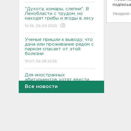
подписы
"Духота, комары, слепни". В
Ленобласти с трудом, но
Увидели
находят грибы и ягоды в лесу
19:36, 06.08.2026
Ученые пришли к выводу, что
дача или проживание рядом с
парком спасает от этой
болезни
19:07, 06.08.2026
Для иностранных
абитуриентов хотят ввести
экзамен по русскому
Все новости
18:49, 06.08.2026
Смертельное ДТП
произошло на КАД у Низино
18:23, 06.08.2026