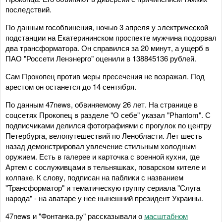
последствий.
По данным гособвинения, ночью 3 апреля у электрической
подстанции на Екатерининском проспекте мужчина подорвал
два трансформатора. Он справился за 20 минут, а ущерб в
ПАО "Россети Ленэнерго" оценили в 138845136 рублей.
Сам Прокопец против меры пресечения не возражал. Под
арестом он останется до 14 сентября.
По данным 47news, обвиняемому 26 лет. На странице в
соцсетях Прокопец в разделе "О себе" указал "Phantom". С
подписчиками делился фотографиями с прогулок по центру
Петербурга, велопутешествий по Ленобласти. Лет шесть
назад демонстрировал увлечение стильным холодным
оружием. Есть в галерее и карточка с военной кухни, где
Артем с сослуживцами в тельняшках, поварском кителе и
колпаке. К слову, подписан на паблики с названием
"Трансформатор" и тематическую группу сериала "Слуга
народа" - на аватаре у нее нынешний президент Украины.
47news и "Фонтанка.ру" рассказывали о
масштабном