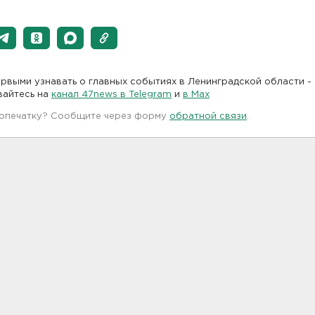
рвыми узнавать о главных событиях в Ленинградской области -
вайтесь на
канал 47news в Telegram
и
в Maх
 опечатку? Сообщите через форму
обратной связи
.