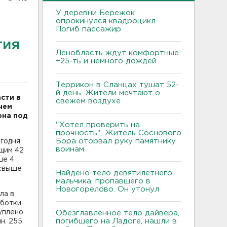
У деревни Бережок
опрокинулся квадроцикл.
Погиб пассажир
тия
Ленобласть ждут комфортные
+25-ть и немного дождей
Террикон в Сланцах тушат 52-
й день. Жители мечтают о
сти в
свежем воздухе
чем
она под
"Хотел проверить на
прочность". Житель Соснового
Бора оторвал руку памятнику
годня,
воинам
щим 42
ше 4
 свыше
Найдено тело девятилетнего
мальчика, пропавшего в
Новогорелово. Он утонул
ла в
аботки
уплено
Обезглавленное тело дайвера,
погибшего на Ладоге, нашли в
лн. 255