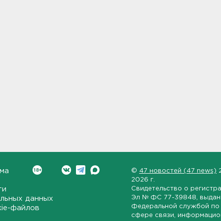
ма
©
47 новостей (47 news)
2026 г.
ти
Свидетельство о регистр
Эл № ФС 77-39848
, выда
льных данных
Федеральной службой по 
kie-файлов
сфере связи, информаци