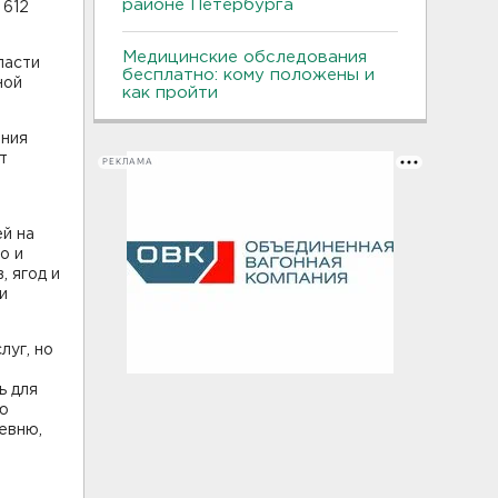
районе Петербурга
 612
Медицинские обследования
ласти
бесплатно: кому положены и
ной
как пройти
ения
т
РЕКЛАМА
ей на
о и
 ягод и
и
луг, но
ь для
ою
евню,