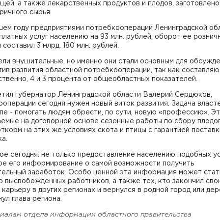
щей, а также лекарственных продуктов и плодов, заготовлено
ричного сырья.
шем году предприятиями потребкооперации Ленинградской об
платных услуг населению на 93 млн. рублей, оборот ее рознич
 составил 3 млрд. 180 млн. рублей.
ели внушительные, но именно они стали основным для обсужд
ив развития областной потребкооперации, так как составляю
твенно, 4 и 3 процента от общеобластных показателей.
етил губернатор Ленинградской области Валерий Сердюков,
операции сегодня нужен новый виток развития. Задача власт
пе - помогать людям обрести, по сути, новую «профессию». Эт
емые на договорной основе сезонные работы по сбору плодов,
откорм на этих же условиях скота и птицы с гарантией поставк
а.
ое сегодня: не только предоставление населению подобных ус
ое его информирование о самой возможности получить
тельный заработок. Особо ценной эта информация может стат
 высвобожденных работников, а также тех, кто закончил св
карьеру в других регионах и вернулся в родной город или дер
ул глава региона.
риалам отдела информации областного правительства