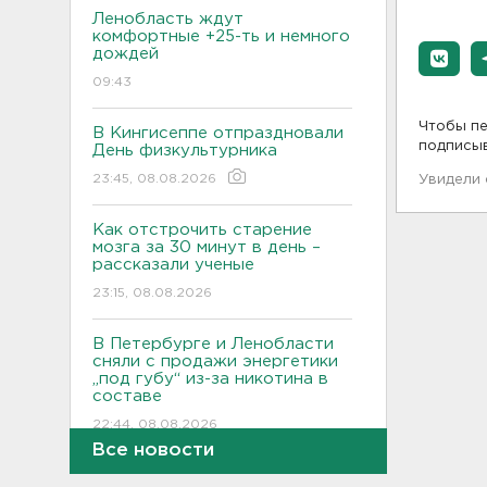
Ленобласть ждут
комфортные +25-ть и немного
дождей
09:43
Чтобы пе
В Кингисеппе отпраздновали
подписы
День физкультурника
23:45, 08.08.2026
Увидели
Как отстрочить старение
мозга за 30 минут в день –
рассказали ученые
23:15, 08.08.2026
В Петербурге и Ленобласти
сняли с продажи энергетики
„под губу“ из-за никотина в
составе
22:44, 08.08.2026
Все новости
За день над Россией сбиты