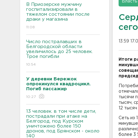
Власть
В Приозерске мужчину
госпитализировали в
тяжелом состоянии после
Сер
драки у магазина
сег
11:08
13:59 17
Число постралавших в
Белгородской области
увеличилось до 25 человек.
Трое погибли
Итоги р
10:54
минувше
совещан
председ
У деревни Бережок
опрокинулся квадроцикл.
Потреби
Погиб пассажир
отмечал
10:27
тысячи 
тысяч, с
12 тысяч
13 человек. в том числе дети,
пострадали при атаке на
Сеть из 
Белгород, под Курском
минувше
уничтожено более 150
различно
дронов, под Брянском - около
более 3 
140