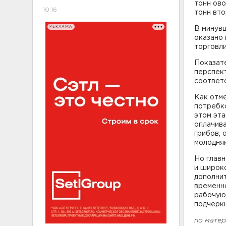
тонн ово
10:16
тонн вто
РЕКЛАМА
В минув
оказано 
торговли
Показат
перспект
соответс
Как отм
потребко
этом эта
оплачива
грибов, 
молодняк
Но главн
и широк
дополни
временно
рабочую 
подчеркн
по мате