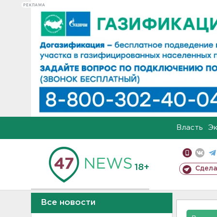
РЕКЛАМА
Власть
Э
18+
Сдела
Все новости