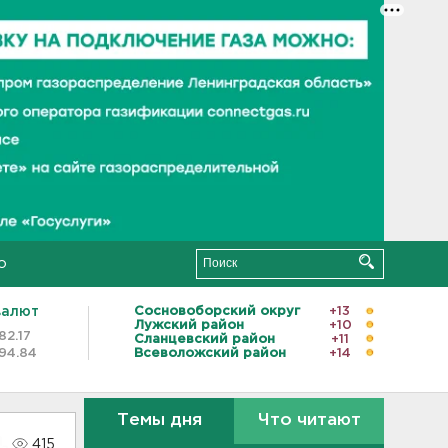
о
валют
Сосновоборский округ
+13
Лужский район
+10
82.17
Сланцевский район
+11
94.84
Всеволожский район
+14
Темы дня
Что читают
415