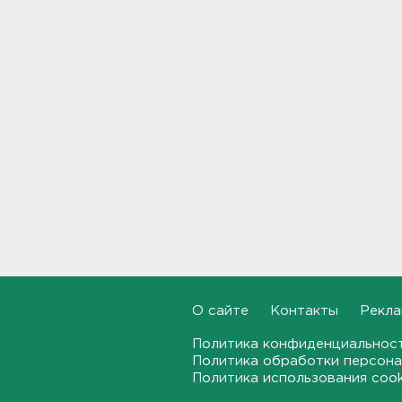
360 украинских
беспилотников
22:11, 08.08.2026
Женщина прыгнула в Неву на
востоке Петербурга
21:41, 08.08.2026
В лобовом столкновении
автомобилей близ Киришей
пострадали дети
21:17, 08.08.2026
Петербургские мосты
окрасятся в цвета
Ленинградской Победы 9
августа
О сайте
Контакты
Рекла
20:48, 08.08.2026
Политика конфиденциальнос
Политика обработки персона
Молоку не место на дверце, а
Политика использования coo
бананам – внизу. Как
правильно заполнять