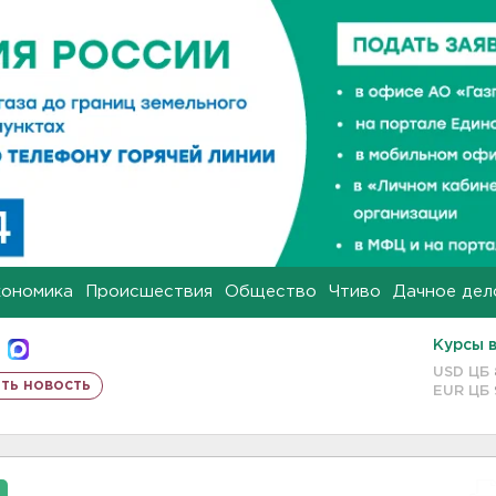
кономика
Происшествия
Общество
Чтиво
Дачное дел
Курсы 
USD ЦБ
ть новость
EUR ЦБ