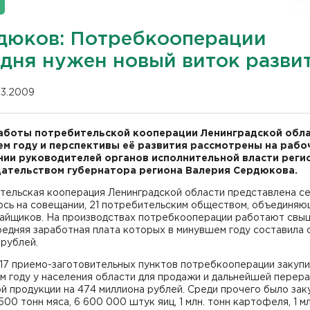
дюков: Потребкооперации
одня нужен новый виток разви
.03.2009
аботы потребительской кооперации Ленинградской обла
м году и перспективы её развития рассмотрены на рабо
ии руководителей органов исполнительной власти реги
ательством губернатора региона Валерия Сердюкова.
тельская кооперация Ленинградской области представлена се
ось на совещании, 21 потребительским обществом, объединяю
пайщиков. На производствах потребкооперации работают свы
редняя заработная плата которых в минувшем году составила
 рублей.
117 приемо-заготовительных пунктов потребкооперации закупи
м году у населения области для продажи и дальнейшей перер
й продукции на 474 миллиона рублей. Среди прочего было зак
500 тонн мяса, 6 600 000 штук яиц, 1 млн. тонн картофеля, 1 м