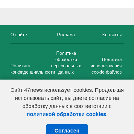
О сайте
Реклама
Контакты
Политика
обработки
Политика
Политика
персональных
использования
конфиденциальности
данных
cookie-файлов
Сайт 47news использует cookies. Продолжая
использовать сайт, вы даете согласие на
©
47 новостей (47 news)
2005 — 2026 г.
обработку данных в соответствии с
Свидетельство о регистрации СМИ Эл № ФС 77-39848, выдано
Федеральной службой по надзору в сфере связи,
.
политикой обработки cookies
информационных технологий и массовых коммуникаций
(Роскомнадзор) от 18 мая 2010г.
Согласен