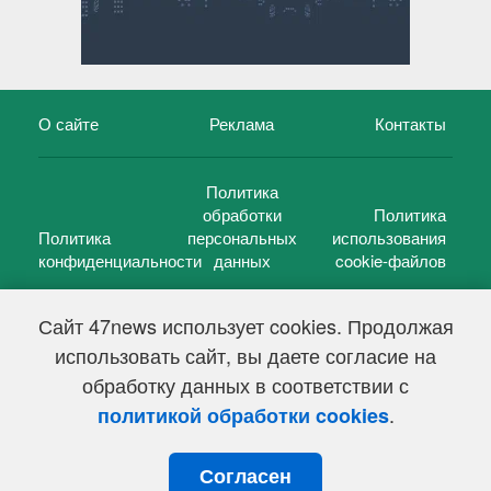
О сайте
Реклама
Контакты
Политика
обработки
Политика
Политика
персональных
использования
конфиденциальности
данных
cookie-файлов
Сайт 47news использует cookies. Продолжая
использовать сайт, вы даете согласие на
©
47 новостей (47 news)
2005 — 2026 г.
обработку данных в соответствии с
Свидетельство о регистрации СМИ Эл № ФС 77-39848, выдано
Федеральной службой по надзору в сфере связи,
.
политикой обработки cookies
информационных технологий и массовых коммуникаций
(Роскомнадзор) от 18 мая 2010г.
Согласен