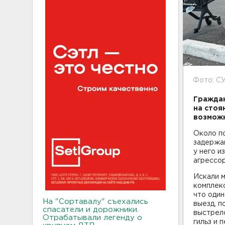
Фото: С
Граждан
на стоя
возможн
Около по
задержан
у него и
агрессор
Искали 
комплекс
что один
На "Сортавалу" съехались
выезд, п
спасатели и дорожники.
выстрело
Отрабатывали легенду о
гильз и 