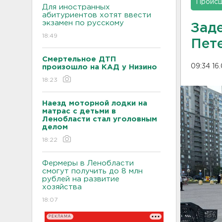
Проис
Для иностранных
абитуриентов хотят ввести
экзамен по русскому
Зад
18:49
Пет
Смертельное ДТП
09:34 16
произошло на КАД у Низино
18:23
Наезд моторной лодки на
матрас с детьми в
Ленобласти стал уголовным
делом
18:22
Фермеры в Ленобласти
смогут получить до 8 млн
рублей на развитие
хозяйства
18:07
РЕКЛАМА