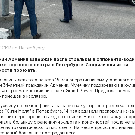
У СКР по Петербургу
ин Армении задержан после стрельбы в оппонента-води
нке торгового центра в Петербурге. Спорили они из-за
ости проехать.
ловины девятого вечера 15 мая оперативниками уголовного р
 34-летний гражданин Армении. Мужчину подозревают в хулиг
зъят травматический пистолет Grand Power. Предполагаемый
 помещен в изолятор.
мужчину после конфликта на парковке у торгово-развлекател
а "Сити Молл" в Петербурге. 14 мая водители поспорили из-за 
 из них перегородил выезд со стоянки. В итоге тот, кому заго
опал в больницу с ранениями живота и конечностей после чет
в из травматического пистолета. На месте происшествия наш
перцовый баллончик пострадавшего.