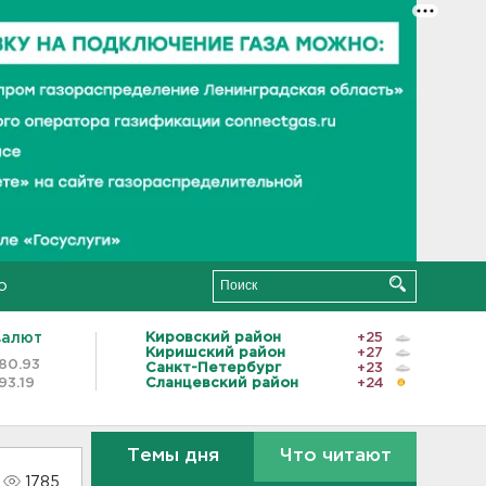
о
валют
Кировский район
+25
Киришский район
+27
80.93
Санкт-Петербург
+23
93.19
Сланцевский район
+24
Темы дня
Что читают
1785