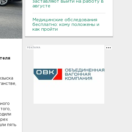
заставляют выйти на работу в
августе
Медицинские обследования
бесплатно: кому положены и
как пройти
РЕКЛАМА
теля
озыска
анстве,
ьного
того,
родили
ырех
ли пять