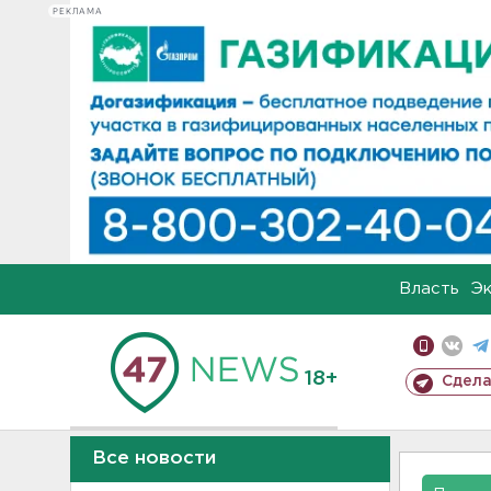
РЕКЛАМА
Власть
Э
18+
Сдела
Все новости