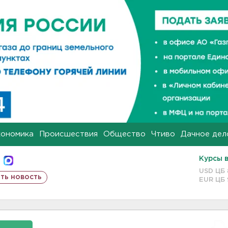
кономика
Происшествия
Общество
Чтиво
Дачное дел
Курсы 
USD ЦБ
ть новость
EUR ЦБ