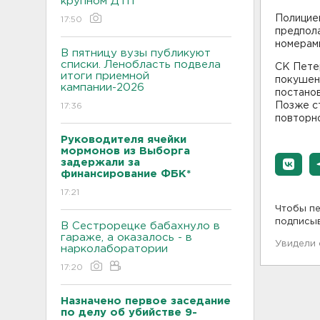
крупном ДТП
Полици
17:50
предпола
номерам
В пятницу вузы публикуют
списки. Ленобласть подвела
СК Петер
итоги приемной
покушени
кампании-2026
постанов
Позже ст
17:36
повторн
Руководителя ячейки
мормонов из Выборга
задержали за
финансирование ФБК*
17:21
Чтобы пе
подписы
В Сестрорецке бабахнуло в
гараже, а оказалось - в
Увидели
нарколаборатории
17:20
Назначено первое заседание
по делу об убийстве 9-