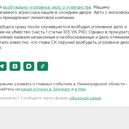
ей
возбуждено уголовное дело о хулиганстве
. Машину
гаемого агрессора нашли в соседнем дворе. Авто с московск
и принадлежит лизинговой компании.
бурга сразу после случившегося возбудил уголовное дело о
и на убийство (часть 1 статьи 105 УК РФ). Однако в прокурат
ление назвали незаконным и необоснованным и дело отменили
ало известно, что глава СК поручил возбудить уголовное дел
о.
рвыми узнавать о главных событиях в Ленинградской области -
вайтесь на
канал 47news в Telegram
и
в Maх
 опечатку? Сообщите через форму
обратной связи
.