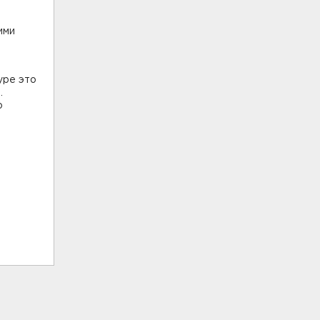
ими
уре это
.
о