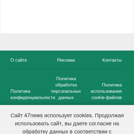
О сайте
Реклама
Контакты
Политика
обработки
Политика
Политика
персональных
использования
конфиденциальности
данных
cookie-файлов
Сайт 47news использует cookies. Продолжая
использовать сайт, вы даете согласие на
©
47 новостей (47 news)
2005 — 2026 г.
обработку данных в соответствии с
Свидетельство о регистрации СМИ Эл № ФС 77-39848, выдано