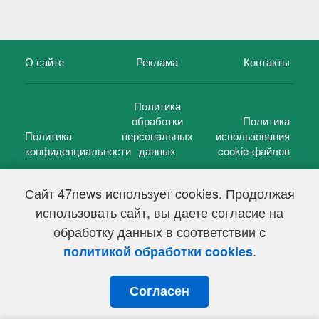
О сайте
Реклама
Контакты
Политика
обработки
Политика
Политика
персональных
использования
конфиденциальности
данных
cookie-файлов
Сайт 47news использует cookies. Продолжая
использовать сайт, вы даете согласие на
©
47 новостей (47 news)
2005 — 2026 г.
обработку данных в соответствии с
Свидетельство о регистрации СМИ Эл № ФС 77-39848, выдано
Федеральной службой по надзору в сфере связи,
.
политикой обработки cookies
информационных технологий и массовых коммуникаций
(Роскомнадзор) от 18 мая 2010г.
Согласен