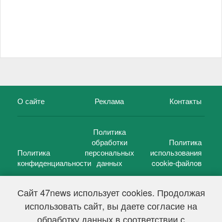
О сайте
Реклама
Контакты
Политика
обработки
Политика
Политика
персональных
использования
конфиденциальности
данных
cookie-файлов
Сайт 47news использует cookies. Продолжая
использовать сайт, вы даете согласие на
©
47 новостей (47 news)
2005 — 2026 г.
обработку данных в соответствии с
Свидетельство о регистрации СМИ Эл № ФС 77-39848, выдано