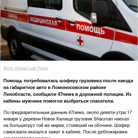
Фото: Global Look Press
Помощь потребовалась шоферу грузовика после наезда
на габаритное авто в Ломоносовском районе
Ленобласти, сообщили 47news в дорожной полиции. Из
кабины мужчине помогли выбраться спасатели.
По предварительным данным 47news, около девяти утра 17
января у деревни Новое Калище грузовик Shacman наехал
на большегруз той же марки, стоявший на обочине. Шофер
самосвала оказался зажат в кабине. После деблокировки
его осмотрели медики.