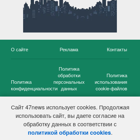
О сайте
Реклама
Контакты
Политика
обработки
Политика
Политика
персональных
использования
конфиденциальности
данных
cookie-файлов
Сайт 47news использует cookies. Продолжая
использовать сайт, вы даете согласие на
©
47 новостей (47 news)
2005 — 2026 г.
обработку данных в соответствии с
Свидетельство о регистрации СМИ Эл № ФС 77-39848, выдано
Федеральной службой по надзору в сфере связи,
.
политикой обработки cookies
информационных технологий и массовых коммуникаций