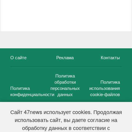
О сайте
Реклама
Контакты
Политика
обработки
Политика
Политика
персональных
использования
конфиденциальности
данных
cookie-файлов
Сайт 47news использует cookies. Продолжая
использовать сайт, вы даете согласие на
©
47 новостей (47 news)
2005 — 2026 г.
обработку данных в соответствии с
Свидетельство о регистрации СМИ Эл № ФС 77-39848, выдано