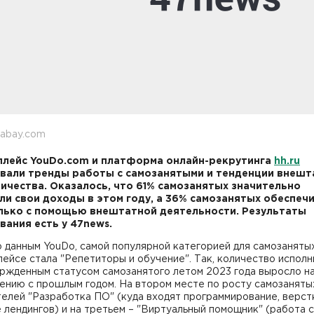
xabay.com
лейс YouDo.com и платформа онлайн-рекрутинга
hh.ru
вали тренды работы с самозанятыми и тенденции внешт
ичества. Оказалось, что 61% самозанятых значительно
ли свои доходы в этом году, а 36% самозанятых обеспеч
лько с помощью внештатной деятельности. Результаты
вания есть у 47news.
 данным YouDo, самой популярной категорией для самозаняты
ейсе стала "Репетиторы и обучение". Так, количество испол
ержденным статусом самозанятого летом 2023 года выросло н
ению с прошлым годом. На втором месте по росту самозаняты
елей "Разработка ПО" (куда входят программирование, верст
 лендингов) и на третьем – "Виртуальный помощник" (работа с