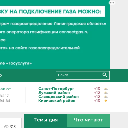
о
валют
Санкт-Петербург
+13
Лужский район
+12
82.17
Сланцевский район
+12
94.84
Киришский район
+13
Темы дня
Что читают
313