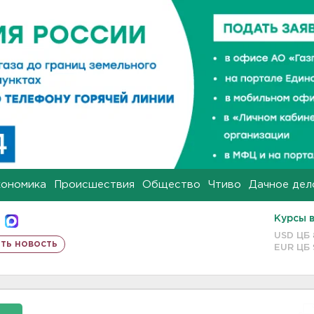
кономика
Происшествия
Общество
Чтиво
Дачное дел
Курсы 
USD ЦБ
ть новость
EUR ЦБ