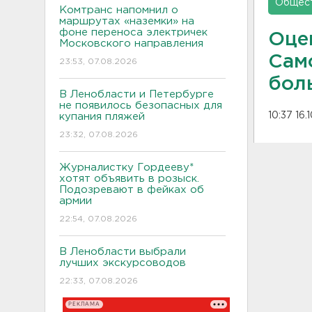
Общес
Комтранс напомнил о
маршрутах «наземки» на
фоне переноса электричек
Оце
Московского направления
Сам
23:53, 07.08.2026
бол
В Ленобласти и Петербурге
не появилось безопасных для
10:37 16.
купания пляжей
23:32, 07.08.2026
Журналистку Гордееву*
хотят объявить в розыск.
Подозревают в фейках об
армии
22:54, 07.08.2026
В Ленобласти выбрали
лучших экскурсоводов
22:33, 07.08.2026
РЕКЛАМА