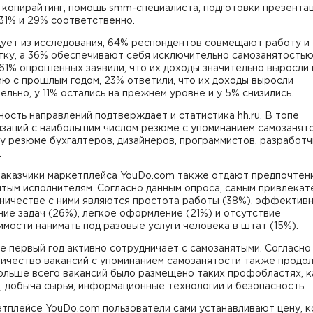
 копирайтинг, помощь smm-специалиста, подготовки презентац
а 31% и 29% соответственно.
дует из исследования, 64% респондентов совмещают работу и
тку, а 36% обеспечивают себя исключительно самозанятостью
61% опрошенных заявили, что их доходы значительно выросли 
ю с прошлым годом, 23% ответили, что их доходы выросли
ельно, у 11% остались на прежнем уровне и у 5% снизились.
ость направлений подтверждает и статистика hh.ru. В топе
заций с наибольшим числом резюме с упоминанием самозанято
у резюме бухгалтеров, дизайнеров, программистов, разработч
.
заказчики маркетплейса YouDo.сom также отдают предпочтен
тым исполнителям. Согласно данным опроса, самым привлекат
дничестве с ними являются простота работы (38%), эффектив
ие задач (26%), легкое оформление (21%) и отсутствие
мости нанимать под разовые услуги человека в штат (15%).
е первый год активно сотрудничает с самозанятыми. Согласно
оличество вакансий с упоминанием самозанятости также продо
ольше всего вакансий было размещено таких профобластях, к
 добыча сырья, информационные технологии и безопасность.
етплейсе YouDo.com пользователи сами устанавливают цену, 