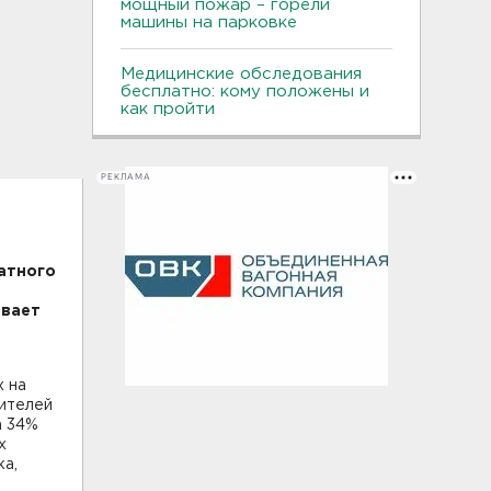
мощный пожар – горели
машины на парковке
Медицинские обследования
бесплатно: кому положены и
как пройти
РЕКЛАМА
атного
ивает
х на
нителей
а 34%
х
ка,