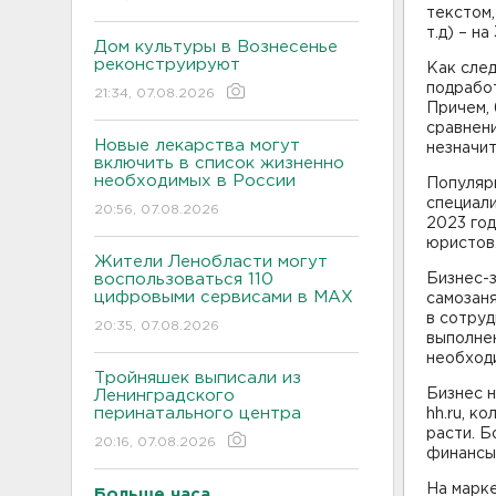
текстом,
т.д) – н
Дом культуры в Вознесенье
реконструируют
Как сле
подрабо
21:34, 07.08.2026
Причем, 
сравнени
Новые лекарства могут
незначит
включить в список жизненно
необходимых в России
Популярн
специали
20:56, 07.08.2026
2023 год
юристов
Жители Ленобласти могут
воспользоваться 110
Бизнес-
цифровыми сервисами в МАХ
самозаня
в сотру
20:35, 07.08.2026
выполнен
необходи
Тройняшек выписали из
Бизнес н
Ленинградского
перинатального центра
hh.ru, к
расти. Б
20:16, 07.08.2026
финансы,
На марк
Больше часа.