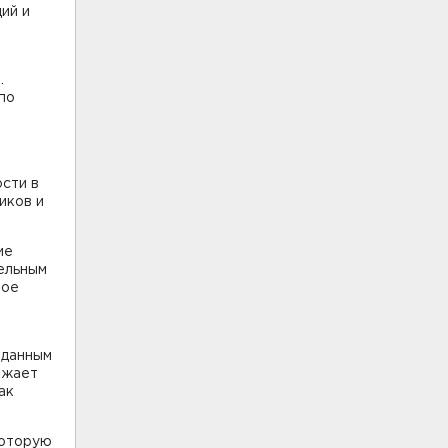
ий и
.
по
сти в
иков и
ие
ельным
ное
 данным
лжает
ак
которую