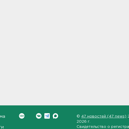
ма
©
47 новостей (47 news)
2026 г.
ти
Свидетельство о регистр