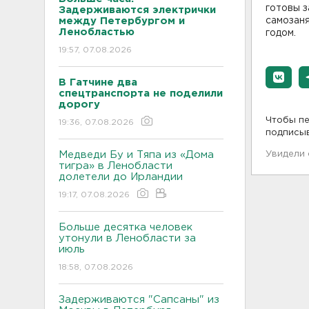
готовы з
Задерживаются электрички
между Петербургом и
самозаня
Ленобластью
годом.
19:57, 07.08.2026
В Гатчине два
спецтранспорта не поделили
дорогу
Чтобы пе
19:36, 07.08.2026
подписы
Медведи Бу и Тяпа из «Дома
Увидели
тигра» в Ленобласти
долетели до Ирландии
19:17, 07.08.2026
Больше десятка человек
утонули в Ленобласти за
июль
18:58, 07.08.2026
Задерживаются "Сапсаны" из