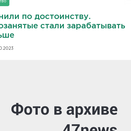
тво
нили по достоинству.
озанятые стали зарабатывать
ьше
10.2023