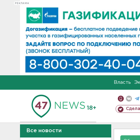
РЕКЛАМА
Власть
Э
18+
Сдела
Все новости