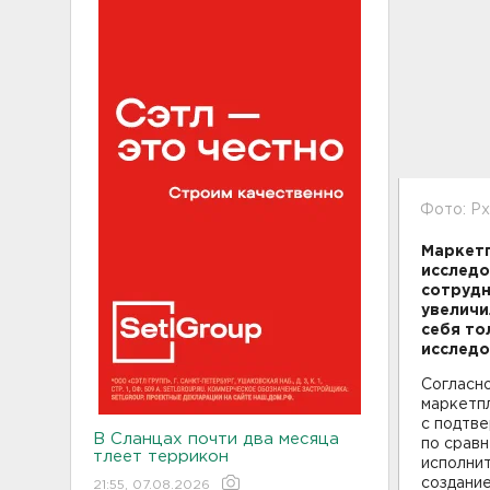
Фото: P
Маркетп
исследо
сотрудн
увеличи
себя то
исследо
Согласно
маркетпл
с подтв
В Сланцах почти два месяца
по сравн
тлеет террикон
исполнит
создание
21:55, 07.08.2026