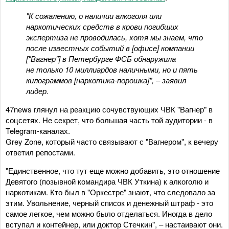
"К сожалению, о наличии алкоголя или
наркотических средств в крови погибших
экспертиза не проводилась, хотя мы знаем, что
после известных событий в [офисе] компании
["Вагнер"] в Петербурге ФСБ обнаружила
не только 10 миллиардов наличными, но и пять
килограммов [наркотика-порошка]", – заявил
лидер.
47news глянул на реакцию сочувствующих ЧВК "Вагнер" в
соцсетях. Не секрет, что большая часть той аудитории - в
Telegram-каналах.
Grey Zone, который часто связывают с "Вагнером", к вечеру
ответил репостами.
"Единственное, что тут еще можно добавить, это отношение
Девятого (позывной командира ЧВК Уткина) к алкоголю и
наркотикам. Кто был в "Оркестре" знают, что следовало за
этим. Увольнение, черный список и денежный штраф - это
самое легкое, чем можно было отделаться. Иногда в дело
вступал и контейнер, или доктор Стечкин", – настаивают они.