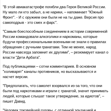
"В этой авиакатастрофе погибли два Героя Великой России.
Ну мало ли кто забыл, а не нарики, – напоминает "Южный
Фронт". - И с оружием они были не на ты даже. Версия про
самоподрыв - это смех и фарс".
"Самым боеспособным соединением в истории современной
России командовали алкоголики и наркоманы, которые
будучи профессиональными военными не знали о правилах
обращения с ручными гранатами. Тем не менее, народ
России навсегда запомнит их другими", – резюмирует канал о
власти "Дети Арбата".
Под публикациями – сотни комментариев. В основном
"холиварят" каналы противников, но высказываются и
насчет версии.
"Предполагать, что самолет взорвался из-за того, что они
были под наркотиками и играли с гранатой, значит принимать
людей, которые слышат такое утверждение, за идиотов", –
пишет Давид.
"Человек трезвейшей головы, с отличной эрудицией и