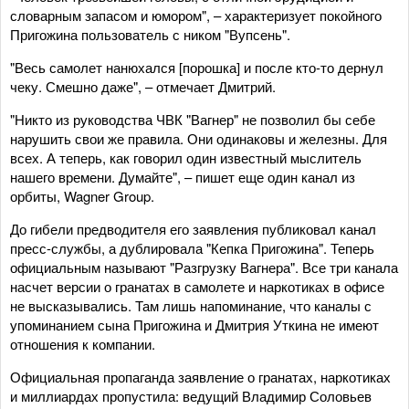
словарным запасом и юмором", – характеризует покойного
Пригожина пользователь с ником "Вупсень".
"Весь самолет нанюхался [порошка] и после кто-то дернул
чеку. Смешно даже", – отмечает Дмитрий.
"Никто из руководства ЧВК "Вагнер" не позволил бы себе
нарушить свои же правила. Они одинаковы и железны. Для
всех. А теперь, как говорил один известный мыслитель
нашего времени. Думайте", – пишет еще один канал из
орбиты, Wagner Group.
До гибели предводителя его заявления публиковал канал
пресс-службы, а дублировала "Кепка Пригожина". Теперь
официальным называют "Разгрузку Вагнера". Все три канала
насчет версии о гранатах в самолете и наркотиках в офисе
не высказывались. Там лишь напоминание, что каналы с
упоминанием сына Пригожина и Дмитрия Уткина не имеют
отношения к компании.
Официальная пропаганда заявление о гранатах, наркотиках
и миллиардах пропустила: ведущий Владимир Соловьев