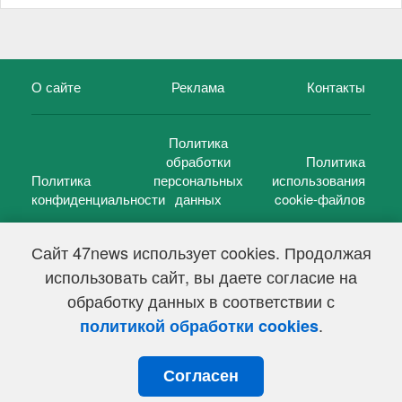
О сайте
Реклама
Контакты
Политика
обработки
Политика
Политика
персональных
использования
конфиденциальности
данных
cookie-файлов
Сайт 47news использует cookies. Продолжая
использовать сайт, вы даете согласие на
©
47 новостей (47 news)
2005 — 2026 г.
обработку данных в соответствии с
Свидетельство о регистрации СМИ Эл № ФС 77-39848, выдано
Федеральной службой по надзору в сфере связи,
.
политикой обработки cookies
информационных технологий и массовых коммуникаций
(Роскомнадзор) от 18 мая 2010г.
Согласен