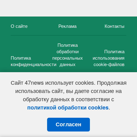
О сайте
Реклама
Контакты
Политика
обработки
Политика
Политика
персональных
использования
конфиденциальности
данных
cookie-файлов
Сайт 47news использует cookies. Продолжая
использовать сайт, вы даете согласие на
©
47 новостей (47 news)
2005 — 2026 г.
обработку данных в соответствии с
Свидетельство о регистрации СМИ Эл № ФС 77-39848, выдано
Федеральной службой по надзору в сфере связи,
.
политикой обработки cookies
информационных технологий и массовых коммуникаций
(Роскомнадзор) от 18 мая 2010г.
Согласен